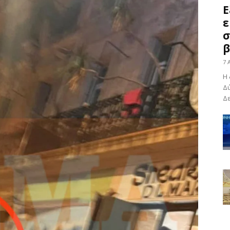
Ε
ε
σ
β
7 
Η 
Δύ
Δε