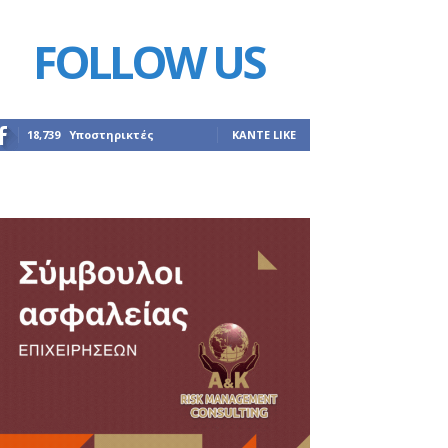
FOLLOW US
18,739
Υποστηρικτές
ΚΆΝΤΕ LIKE