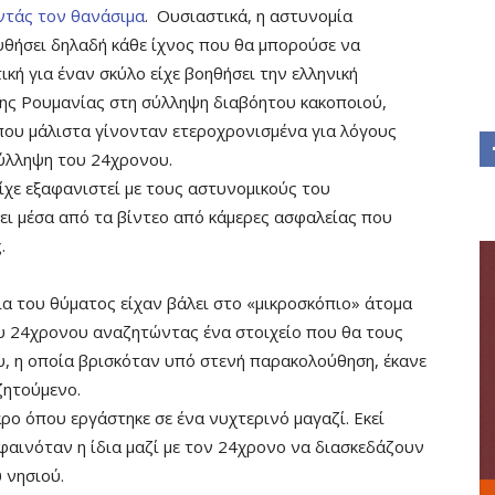
ντάς τον θανάσιμα
. Ουσιαστικά, η αστυνομία
υθήσει δηλαδή κάθε ίχνος που θα μπορούσε να
κή για έναν σκύλο είχε βοηθήσει την ελληνική
της Ρουμανίας στη σύλληψη διαβόητου κακοποιού,
 που μάλιστα γίνονταν ετεροχρονισμένα για λόγους
σύλληψη του 24χρονου.
ίχε εξαφανιστεί με τους αστυνομικούς του
ι μέσα από τα βίντεο από κάμερες ασφαλείας που
.
εια του θύματος είχαν βάλει στο «μικροσκόπιο» άτομα
ου 24χρονου αναζητώντας ένα στοιχείο που θα τους
του, η οποία βρισκόταν υπό στενή παρακολούθηση, έκανε
ζητούμενο.
άρο όπου εργάστηκε σε ένα νυχτερινό μαγαζί. Εκεί
φαινόταν η ίδια μαζί με τον 24χρονο να διασκεδάζουν
 νησιού.