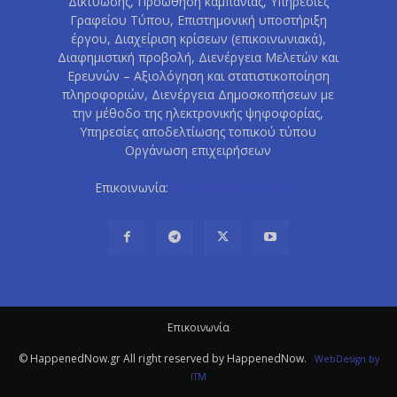
Δικτύωσης, Προώθηση καμπάνιας, Υπηρεσίες
Γραφείου Τύπου, Επιστημονική υποστήριξη
έργου, Διαχείριση κρίσεων (επικοινωνιακά),
Διαφημιστική προβολή, Διενέργεια Μελετών και
Ερευνών – Αξιολόγηση και στατιστικοποίηση
πληροφοριών, Διενέργεια Δημοσκοπήσεων με
την μέθοδο της ηλεκτρονικής ψηφοφορίας,
Υπηρεσίες αποδελτίωσης τοπικού τύπου
Οργάνωση επιχειρήσεων
Επικοινωνία:
info@happenednow.gr
Eπικοινωνία
© HappenedNow.gr All right reserved by HappenedNow.
WebDesign
by
ITM