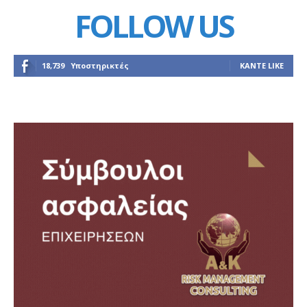
FOLLOW US
18,739
Υποστηρικτές
ΚΆΝΤΕ LIKE