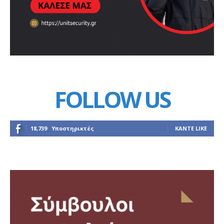
FOLLOW US
18,739
Υποστηρικτές
ΚΆΝΤΕ LIKE