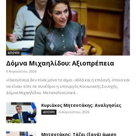
ΑΠΟΨΗ
Δόμνα Μιχαηλίδου: Αξιοπρέπεια
6 Αυγούστου, 2026
«Οικογένεια δεν είναι μόνο το αίμα - αλλά και η επιλογή, όποια και
να είναι» είπε σε συνέδριο η υπουργός Κοινωνικής Συνοχής,
Δόμνα Μιχαηλίδου. Μεταπολιτευτικά...
Κυριάκος Μητσοτάκης: Αναλγησίες
6 Αυγούστου, 2026
ΑΠΟΨΗ
Μητσοτάκης: Τάζει (ξανά) άμεση