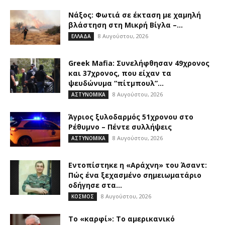
Νάξος: Φωτιά σε έκταση με χαμηλή
βλάστηση στη Μικρή Βίγλα –...
8 Αυγούστου, 2026
ΕΛΛΑΔΑ
Greek Μafia: Συνελήφθησαν 49χρονος
και 37χρονος, που είχαν τα
ψευδώνυμα “πίτμπουλ”...
8 Αυγούστου, 2026
ΑΣΤΥΝΟΜΙΚΑ
Άγριος ξυλοδαρμός 51χρονου στο
Ρέθυμνο – Πέντε συλλήψεις
8 Αυγούστου, 2026
ΑΣΤΥΝΟΜΙΚΑ
Εντοπίστηκε η «Αράχνη» του Άσαντ:
Πώς ένα ξεχασμένο σημειωματάριο
οδήγησε στα...
8 Αυγούστου, 2026
ΚΟΣΜΟΣ
Το «καρφί»: Το αμερικανικό