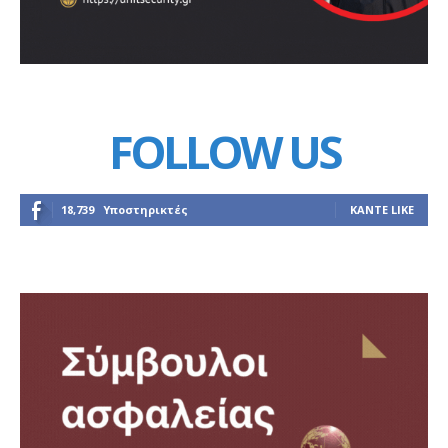
FOLLOW US
18,739
Υποστηρικτές
ΚΆΝΤΕ LIKE