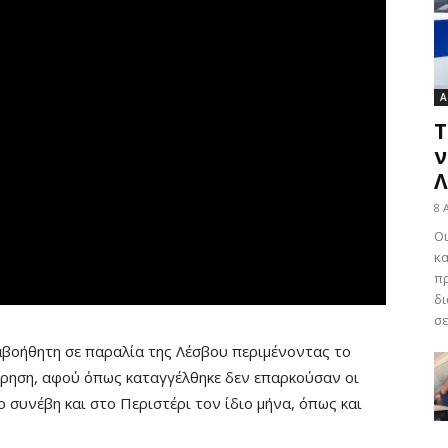
Α
Τ
ν
Λ
8 
Οι
κα
πρ
δι
σε
αβοήθητη σε παραλία της Λέσβου περιμένοντας το
ρηση, αφού όπως καταγγέλθηκε δεν επαρκούσαν οι
ο συνέβη και στο Περιστέρι τον ίδιο μήνα, όπως και