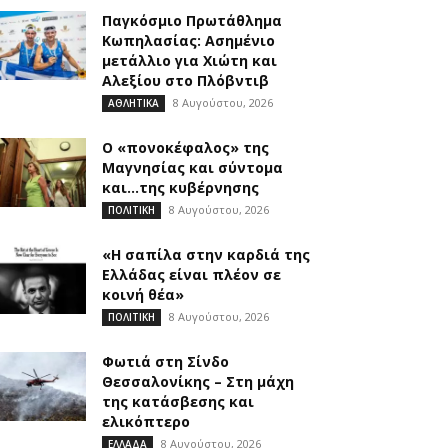
Παγκόσμιο Πρωτάθλημα
Κωπηλασίας: Ασημένιο
μετάλλιο για Χιώτη και
Αλεξίου στο Πλόβντιβ
8 Αυγούστου, 2026
ΑΘΛΗΤΙΚΑ
Ο «πονοκέφαλος» της
Μαγνησίας και σύντομα
και…της κυβέρνησης
8 Αυγούστου, 2026
ΠΟΛΙΤΙΚΗ
«Η σαπίλα στην καρδιά της
Ελλάδας είναι πλέον σε
κοινή θέα»
8 Αυγούστου, 2026
ΠΟΛΙΤΙΚΗ
Φωτιά στη Σίνδο
Θεσσαλονίκης – Στη μάχη
της κατάσβεσης και
ελικόπτερο
8 Αυγούστου, 2026
ΕΛΛΑΔΑ