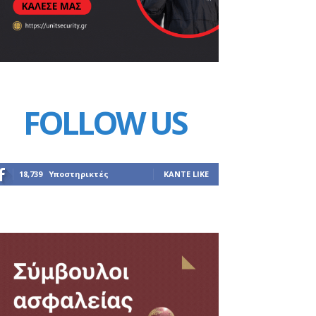
FOLLOW US
18,739
Υποστηρικτές
ΚΆΝΤΕ LIKE