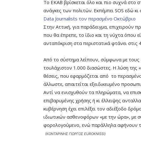
Το ΕΚΑΒ βρίσκεται όλο και πιο συχνά στο σ
ανάγκες των πολιτών. Εκπέμπει SOS εδώ κι
Data Journalists τον περασμένο Οκτώβριο
Στην Αττική, για παράδειγμα, επιχειρούν π
που θα έπρεπε, το ίδιο και τη νύχτα όπου ε
ανταπόκριση στα περιστατικά φτάνει στις 4
Από το σύστημα λείπουν, σύμφωνα με τους 
τουλάχιστον 1.000 διασώστες. Η λύση της 
θέσεις, που εφαρμόζεται από το περασμένο 
άλλωστε, απαιτείται εξειδικευμένο προσωπι
Αντί να ενισχυθούν τα πληρώματα, να επισ
επιβαρυμένης χρήσης ή κι έλλειψης ανταλλα
κυβέρνηση έχει επιλέξει τον αδιέξοδο δρόμ
ιδιωτικών ασθενοφόρων «με την ώρα», με σ
φορολογούμενο, ενώ παράλληλα αφήνουν το
(ΚΟΝΤΑΡΙΝΗΣ ΓΙΩΡΓΟΣ EUROKNISSI)