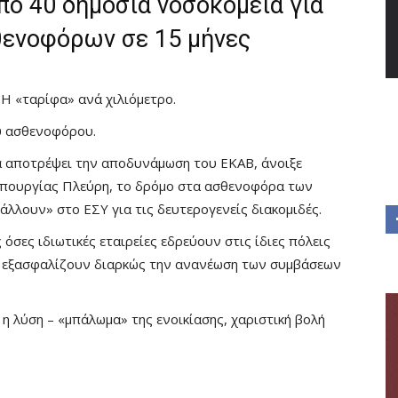
πό 40 δημόσια νοσοκομεία για
θενοφόρων σε 15 μήνες
 Η «ταρίφα» ανά χιλιόμετρο.
υ ασθενοφόρου.
α αποτρέψει την αποδυνάμωση του ΕΚΑΒ, άνοιξε
 υπουργίας Πλεύρη, το δρόμο στα ασθενοφόρα των
βάλλουν» στο ΕΣΥ για τις δευτερογενείς διακομιδές.
όσες ιδιωτικές εταιρείες εδρεύουν στις ίδιες πόλεις
ιες εξασφαλίζουν διαρκώς την ανανέωση των συμβάσεων
η λύση – «μπάλωμα» της ενοικίασης, χαριστική βολή