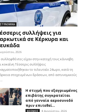
ΣΤΥΝΟΜΙΚΑ
έσσερις συλλήψεις για
αρκωτικά σε Κέρκυρα και
ευκάδα
Αυγούστου, 2026
 συλληφθέντες είχαν στην κατοχή τους κάνναβη
ι κοκαΐνη Τέσσερις συλλήψεις
αγματοποιήθηκαν το τελευταίο 24ωρο, κατά τη
άρκεια στοχευμένων δράσεων, από αστυνομικούς
...
Η στιγμή που εξαγριωμένος
επιβάτης συγκρατείται
από γενναία αεροσυνοδό
πριν επιτεθεί...
8 Αυγούστου, 2026
ΚΟΣΜΟΣ