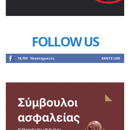
FOLLOW US
18,739
Υποστηρικτές
ΚΆΝΤΕ LIKE