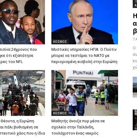
Α
Η
α
β
7 
ΚΟΣΜΟΣ
Ο 
πισίνα 24χρονος που
Μυστικές υπηρεσίες ΗΠΑ: Ο Πούτιν
αν
κε ότι εξαπάτησε
μπορεί να τεστάρει το ΝΑΤΟ με
κυ
ρες του NFL
περιορισμένη εισβολή στην Ευρώπη
χώ
ΚΟΣΜΟΣ
η Θέουτα, η Ευρώπη
Μαθητής άνοιξε πυρ μέσα σε
αι πάλι βυθισμένη σε
σχολείο στην Ταϊλάνδη,
τευτικό χάος που η ίδια
τουλάχιστον ένας νεκρός