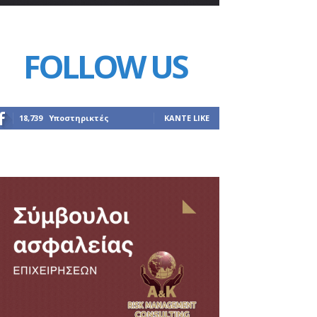
FOLLOW US
18,739
Υποστηρικτές
ΚΆΝΤΕ LIKE