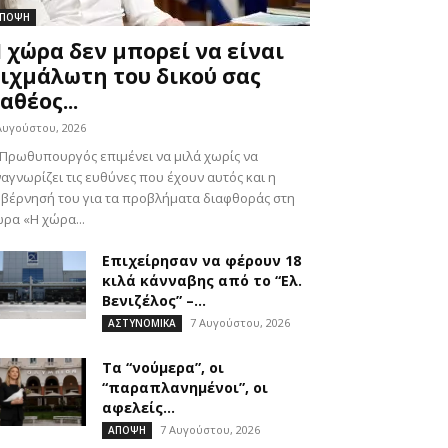
ΠΟΨΗ
 χώρα δεν μπορεί να είναι
ιχμάλωτη του δικού σας
αθέος...
Αυγούστου, 2026
Πρωθυπουργός επιμένει να μιλά χωρίς να
αγνωρίζει τις ευθύνες που έχουν αυτός και η
βέρνησή του για τα προβλήματα διαφθοράς στη
ρα «Η χώρα...
Επιχείρησαν να φέρουν 18
κιλά κάνναβης από το “Ελ.
Βενιζέλος” –...
7 Αυγούστου, 2026
ΑΣΤΥΝΟΜΙΚΑ
Τα “νούμερα”, οι
“παραπλανημένοι”, οι
αφελείς…
7 Αυγούστου, 2026
ΑΠΟΨΗ