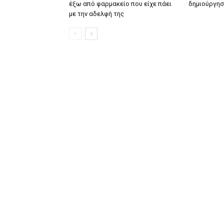
έξω από φαρμακείο που είχε πάει
δημιούργησ
με την αδελφή της