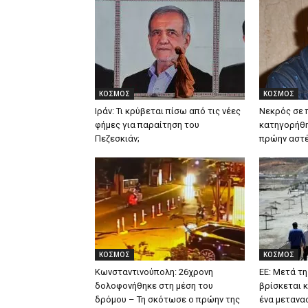
ΚΟΣΜΟΣ
ΚΟΣΜΟΣ
Ιράν: Τι κρύβεται πίσω από τις νέες
Νεκρός σε 
φήμες για παραίτηση του
κατηγορήθη
Πεζεσκιάν;
πρώην αστέ
ΚΟΣΜΟΣ
ΚΟΣΜΟΣ
Κωνσταντινούπολη: 26χρονη
ΕΕ: Μετά τ
δολοφονήθηκε στη μέση του
βρίσκεται κ
δρόμου – Τη σκότωσε ο πρώην της
ένα μετανασ