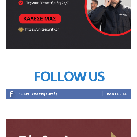
FOLLOW US
18,739
Υποστηρικτές
ΚΆΝΤΕ LIKE