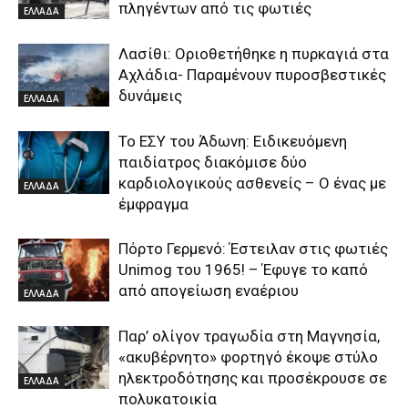
πληγέντων από τις φωτιές
ΕΛΛΑΔΑ
Λασίθι: Οριοθετήθηκε η πυρκαγιά στα
Αχλάδια- Παραμένουν πυροσβεστικές
δυνάμεις
ΕΛΛΑΔΑ
Το ΕΣΥ του Άδωνη: Ειδικευόμενη
παιδίατρος διακόμισε δύο
καρδιολογικούς ασθενείς – Ο ένας με
ΕΛΛΑΔΑ
έμφραγμα
Πόρτο Γερμενό: Έστειλαν στις φωτιές
Unimog του 1965! – Έφυγε το καπό
από απογείωση εναέριου
ΕΛΛΑΔΑ
Παρ’ ολίγον τραγωδία στη Μαγνησία,
«ακυβέρνητο» φορτηγό έκοψε στύλο
ηλεκτροδότησης και προσέκρουσε σε
ΕΛΛΑΔΑ
πολυκατοικία