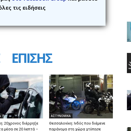
λες τις ειδήσεις
ΕΠΙΣΗΣ
Α
ΑΣΤΥΝΟΜΙΚΑ
η: 20χρονος διέρρηξε
Θεσσαλονίκη: Ινδός που διέμενε
τα μέσα σε 20 λεπτά –
παράνομα στη χώρα χτύπησε