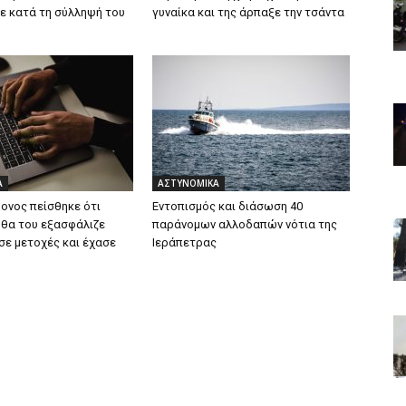
ε κατά τη σύλληψή του
γυναίκα και της άρπαξε την τσάντα
Α
ΑΣΤΥΝΟΜΙΚΑ
ρονος πείσθηκε ότι
Εντοπισμός και διάσωση 40
 θα του εξασφάλιζε
παράνομων αλλοδαπών νότια της
σε μετοχές και έχασε
Ιεράπετρας