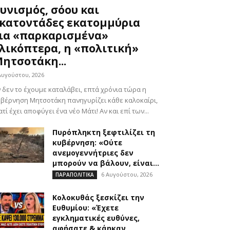
υνισμός, σόου και
κατοντάδες εκατομμύρια
ια «παρκαρισμένα»
λικόπτερα, η «πολιτική»
ητσοτάκη...
Αυγούστου, 2026
 δεν το έχουμε καταλάβει, επτά χρόνια τώρα η
βέρνηση Μητσοτάκη πανηγυρίζει κάθε καλοκαίρι,
ατί έχει αποφύγει ένα νέο Μάτι! Αν και επί των...
Πυρόπληκτη ξεφτιλίζει τη
κυβέρνηση: «Ούτε
ανεμογεννήτριες δεν
μπορούν να βάλουν, είναι...
6 Αυγούστου, 2026
ΠΑΡΑΠΟΛΙΤΙΚΑ
Κολοκυθάς ξεσκίζει την
Ευθυμίου: «Έχετε
εγκληματικές ευθύνες,
αφήσατε & κάηκαν