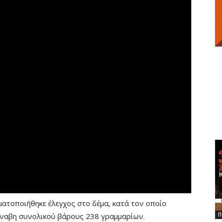
ατοποιήθηκε έλεγχος στο δέμα, κατά τον οποίο
νναβη συνολικού βάρους 238 γραμμαρίων.
Π