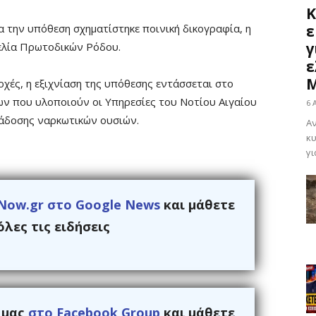
Κ
α την υπόθεση σχηματίστηκε ποινική δικογραφία, η
ε
γ
γελία Πρωτοδικών Ρόδου.
ε
Μ
χές, η εξιχνίαση της υπόθεσης εντάσσεται στο
ων που υλοποιούν οι Υπηρεσίες του Νοτίου Αιγαίου
6 
διάδοσης ναρκωτικών ουσιών.
Αν
κυ
γι
Now.gr στο Google News
και μάθετε
λες τις ειδήσεις
ς μας
στο Facebook Group
και μάθετε