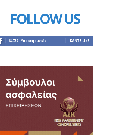
FOLLOW US
18,739
Υποστηρικτές
ΚΆΝΤΕ LIKE