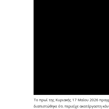
Το πρωί της Κυριακής 17 Μαΐου 2026 πραγμ
διαπιστώθηκε ότι περιείχε ακατέργαστη κά