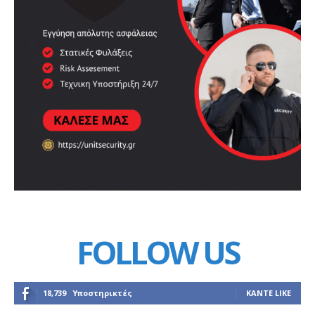
FOLLOW US
18,739
Υποστηρικτές
ΚΆΝΤΕ LIKE