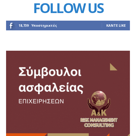
FOLLOW US
18,739
Υποστηρικτές
ΚΆΝΤΕ LIKE