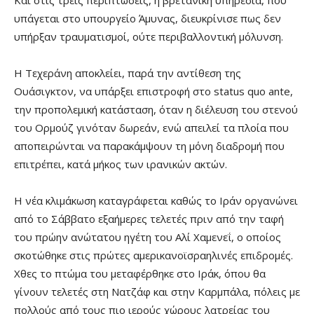
Και στις τρεις περιπτώσεις, η βρετανική υπηρεσία, που
υπάγεται στο υπουργείο Άμυνας, διευκρίνισε πως δεν
υπήρξαν τραυματισμοί, ούτε περιβαλλοντική μόλυνση.
Η Τεχεράνη αποκλείει, παρά την αντίθεση της
Ουάσιγκτον, να υπάρξει επιστροφή στο status quo ante,
την προπολεμική κατάσταση, όταν η διέλευση του στενού
του Ορμούζ γινόταν δωρεάν, ενώ απειλεί τα πλοία που
αποπειρώνται να παρακάμψουν τη μόνη διαδρομή που
επιτρέπει, κατά μήκος των ιρανικών ακτών.
Η νέα κλιμάκωση καταγράφεται καθώς το Ιράν οργανώνει
από το Σάββατο εξαήμερες τελετές πριν από την ταφή
του πρώην ανώτατου ηγέτη του Αλί Χαμενεΐ, ο οποίος
σκοτώθηκε στις πρώτες αμερικανοϊσραηλινές επιδρομές.
Χθες το πτώμα του μεταφέρθηκε στο Ιράκ, όπου θα
γίνουν τελετές στη Νατζάφ και στην Καρμπάλα, πόλεις με
πολλούς από τους πιο ιερούς χώρους λατρείας του