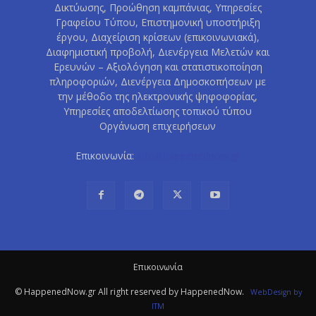
Δικτύωσης, Προώθηση καμπάνιας, Υπηρεσίες
Γραφείου Τύπου, Επιστημονική υποστήριξη
έργου, Διαχείριση κρίσεων (επικοινωνιακά),
Διαφημιστική προβολή, Διενέργεια Μελετών και
Ερευνών – Αξιολόγηση και στατιστικοποίηση
πληροφοριών, Διενέργεια Δημοσκοπήσεων με
την μέθοδο της ηλεκτρονικής ψηφοφορίας,
Υπηρεσίες αποδελτίωσης τοπικού τύπου
Οργάνωση επιχειρήσεων
Επικοινωνία:
info@happenednow.gr
Eπικοινωνία
© HappenedNow.gr All right reserved by HappenedNow.
WebDesign
by
ITM