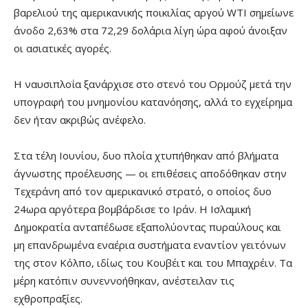
βαρελιού της αμερικανικής ποικιλίας αργού WTI σημείωνε
άνοδο 2,63% στα 72,29 δολάρια λίγη ώρα αφού άνοιξαν
οι ασιατικές αγορές.
Η ναυσιπλοΐα ξανάρχισε στο στενό του Ορμούζ μετά την
υπογραφή του μνημονίου κατανόησης, αλλά το εγχείρημα
δεν ήταν ακριβώς ανέφελο.
Στα τέλη Ιουνίου, δυο πλοία χτυπήθηκαν από βλήματα
άγνωστης προέλευσης — οι επιθέσεις αποδόθηκαν στην
Τεχεράνη από τον αμερικανικό στρατό, ο οποίος δυο
24ωρα αργότερα βομβάρδισε το Ιράν. Η Ισλαμική
Δημοκρατία ανταπέδωσε εξαπολύοντας πυραύλους και
μη επανδρωμένα εναέρια συστήματα εναντίον γειτόνων
της στον Κόλπο, ιδίως του Κουβέιτ και του Μπαχρέιν. Τα
μέρη κατόπιν συνεννοήθηκαν, ανέστειλαν τις
εχθροπραξίες.