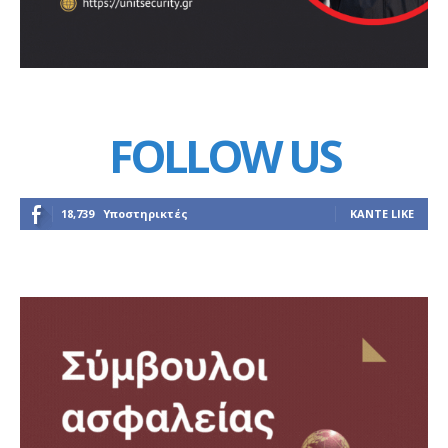
FOLLOW US
18,739
Υποστηρικτές
ΚΆΝΤΕ LIKE