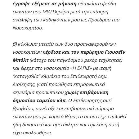
έγραψε-εξέμεσε σε μήνυση
αδιανόητα ψεύδη
εναντίον μου ΜΙΑ(1)ημέρα μετά την επίσημη
ανάληψη των καθηκόντων μου ως Προέδρου του
Νοσοκομείου,
β) κύκλωμα μεταξύ των δυο προαναφερομένων
νοσοκομείων κ
έρδισε και τον περίφημο Γιουσέϊν
Μπόλτ
(κάτοχο του παγκόσμιου ρεκόρ ταχύτητας)
και έφερε στο νοσοκομείο «Η ΕΛΠΙΣ» με ιταμή
“καταγγελία” κλιμάκιο του Επιθεωρητή Δημ.
Διοίκησης, γιατί προώθησα επιμορφωτικά
σεμινάρια προσωπικού
χωρίς επιβάρυνση
δημοσίου ταμείου κλπ
. Ο Επιθεωρητής,αντί
βραβείου, συνέταξε και επιβαρυντικό πόρισμα
εναντίον μου με νομικό θέμα ,το οποίο είχε επιλυθεί
ήδη δικαστικά και αμετάκλητα και την λύση αυτή
είχα ακολουθήσει.