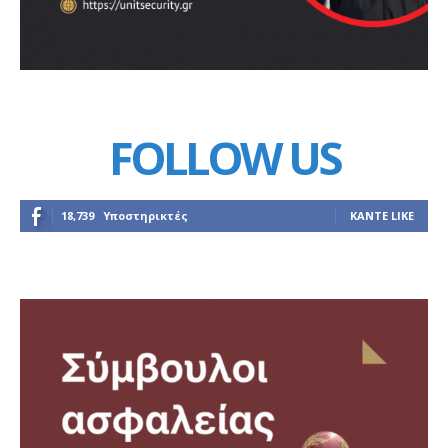
FOLLOW US
18,739
Υποστηρικτές
ΚΆΝΤΕ LIKE