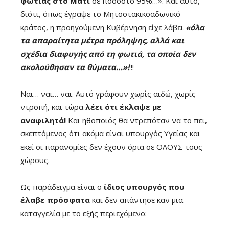
φωτιάς στο Μάτι
σε ποσοστό 95%…». Και αυτό,
διότι, όπως έγραψε το Μητσοτακικοαδωνικό
κράτος, η προηγούμενη Κυβέρνηση είχε λάβει
«όλα
τα απαραίτητα μέτρα πρόληψης, αλλά και
σχέδια διαφυγής από τη φωτιά, τα οποία δεν
ακολούθησαν τα θύματα…»!
!!!
Ναι… ναι… ναι. Αυτό γράφουν χωρίς αιδώ, χωρίς
ντροπή, και τώρα
λέει ότι έκλαψε με
αναφιλητά!
Και ηθοποιός θα ντρεπόταν να το πει,
σκεπτόμενος ότι ακόμα είναι υπουργός Υγείας και
εκεί οι παρανομίες δεν έχουν όρια σε ΟΛΟΥΣ τους
χώρους.
Ως παράδειγμα είναι ο
ίδιος υπουργός που
έλαβε πρόσφατα
και δεν απάντησε καν μια
καταγγελία με το εξής περιεχόμενο: