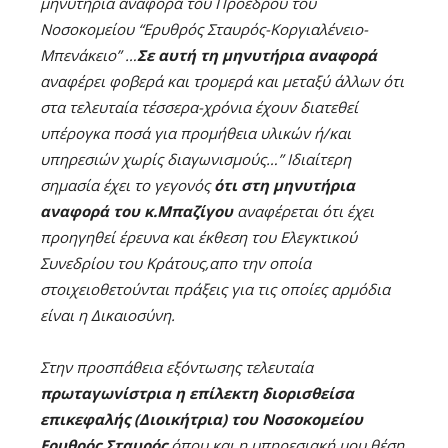
μηνυτήρια αναφορά του Προέδρου του
Νοσοκομείου “Ερυθρός Σταυρός-Κοργιαλένειο-
Μπενάκειο” …
Σε αυτή τη μηνυτήρια αναφορά
αναφέρει φοβερά και τρομερά και μεταξύ άλλων ότι
στα τελευταία τέσσερα-χρόνια έχουν διατεθεί
υπέρογκα ποσά για προμήθεια υλικών ή/και
υπηρεσιών χωρίς διαγωνισμούς…”
Iδιαίτερη
σημασία έχει το γεγονός
ότι στη μηνυτήρια
αναφορά του κ.Μπαζίγου
αναφέρεται ότι έχει
προηγηθεί έρευνα και έκθεση του Ελεγκτικού
Συνεδρίου του Κράτους,απο την οποία
στοιχειοθετούνται πράξεις για τις οποίες αρμόδια
είναι η Δικαιοσύνη.
Στην προσπάθεια εξόντωσης τελευταία
πρωταγωνίστρια η επίλεκτη διορισθείσα
επικεφαλής (Διοικήτρια) του Νοσοκομείου
Ερυθρός Σταυρός
,όπου και η υπηρεσιακή μου θέση.