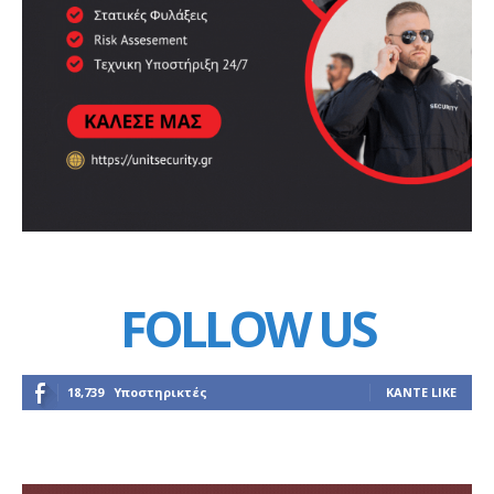
FOLLOW US
18,739
Υποστηρικτές
ΚΆΝΤΕ LIKE