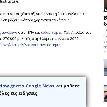
Instructure.
Ε
ερα ότι οι χάκερ αξιοποίησαν τη λειτουργία που
Β
 δοκιμάζουν κάποια χαρακτηριστικά τους.
δ
5 
 φαινόμενο
στις ΗΠΑ και
άλλες χώρες
. Τον Απρίλιο του
Σε
ε 270.000 μαθητές στη Φλόριντα, ενώ το 2020
κα
 σχολεία, κολέγια και πανεπιστήμια
.
τη
Αϊ
Now.gr στο Google News
και μάθετε
λες τις ειδήσεις