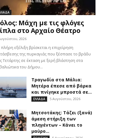
ΛΛΑΔΑ
όλος: Μάχη με τις φλόγες
ίπλα στο Αρχαίο Θέατρο
Αυγούστου, 2026
 πλήρη εξέλιξη βρίσκεται η επιχείρηση
τάσβεσης της πυρκαγιάς που ξέσπασε το βράδυ
ς Τετάρτης σε έκταση με ξερή βλάστηση στα
βαλιώτικα του Δήμου...
Τραγωδία στα Μάλια:
Μητέρα έπεσε από βάρκα
και πνίγηκε μπροστά σε...
5 Αυγούστου, 2026
ΕΛΛΑΔΑ
Μητσοτάκης: Τάζει (ξανά)
άμεση στήριξη των
πληγέντων – Κάνει το
μαύρο...
5 Αυγούστου, 2026
ΠΟΛΙΤΙΚΗ