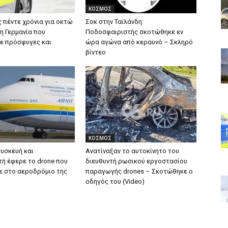
ΚΟΣΜΟΣ
 πέντε χρόνια για οκτώ
Σοκ στην Ταϊλάνδη:
η Γερμανία που
Ποδοσφαιριστής σκοτώθηκε εν
σε πρόσφυγες και
ώρα αγώνα από κεραυνό – Σκληρό
βίντεο
ΚΟΣΜΟΣ
συσκευή και
Ανατίναξαν το αυτοκίνητο του
ή έφερε το drone που
διευθυντή ρωσικού εργοστασίου
ε στο αεροδρόμιο της
παραγωγής drones – Σκοτώθηκε ο
οδηγός του (Video)