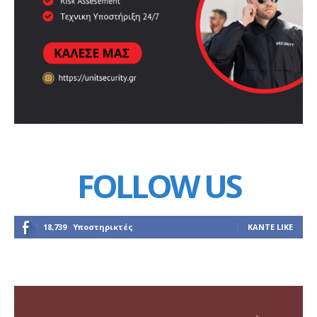
FOLLOW US
18,739
Υποστηρικτές
ΚΆΝΤΕ LIKE