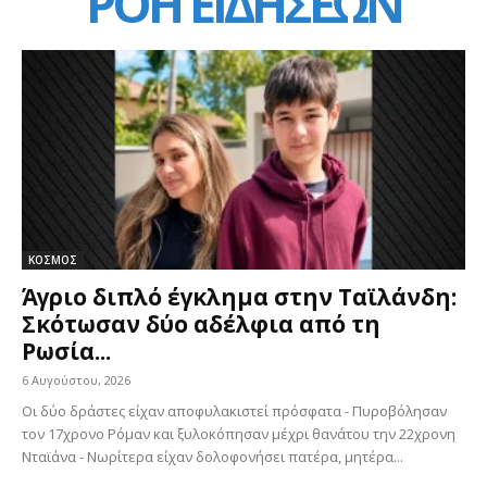
ΡΟΗ ΕΙΔΗΣΕΩΝ
ΚΟΣΜΟΣ
Άγριο διπλό έγκλημα στην Ταϊλάνδη:
Σκότωσαν δύο αδέλφια από τη
Ρωσία...
6 Αυγούστου, 2026
Οι δύο δράστες είχαν αποφυλακιστεί πρόσφατα - Πυροβόλησαν
τον 17χρονο Ρόμαν και ξυλοκόπησαν μέχρι θανάτου την 22χρονη
Νταϊάνα - Νωρίτερα είχαν δολοφονήσει πατέρα, μητέρα...