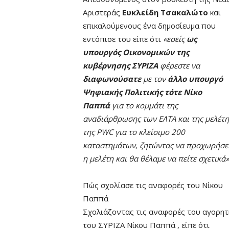
Αριστεράς
Ευκλείδη Τσακαλώτο
και
επικαλούμενους ένα δημοσίευμα που
εντόπισε του είπε ότι
«εσείς
ως
υπουργός Οικονομικών της
κυβέρνησης ΣΥΡΙΖΑ
φέρεστε να
διαφωνούσατε
με τον
άλλο υπουργό
Ψηφιακής Πολιτικής τότε Νίκο
Παππά
για το κομμάτι της
αναδιάρθρωσης των ΕΛΤΑ και της μελέτη
της PWC για το κλείσιμο 200
καταστημάτων, ζητώντας να προχωρήσε
η μελέτη και θα θέλαμε να πείτε σχετικά»
Πώς σχολίασε τις αναφορές του Νίκου
Παππά
Σχολιάζοντας τις αναφορές του αγορητ
του ΣΥΡΙΖΑ Νίκου Παππά , είπε ότι