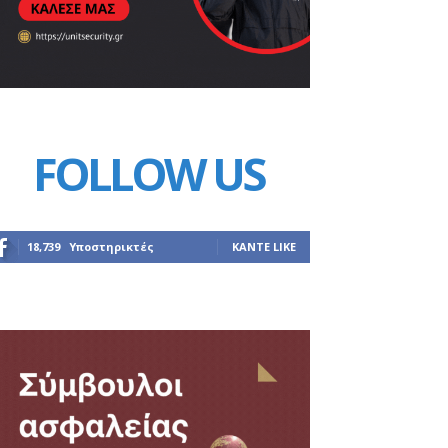
FOLLOW US
18,739
Υποστηρικτές
ΚΆΝΤΕ LIKE