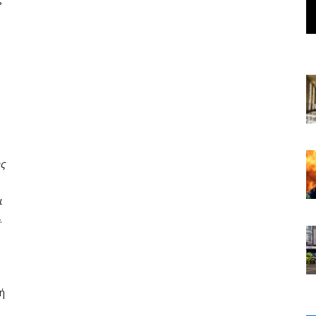
ς
ι
.
ή