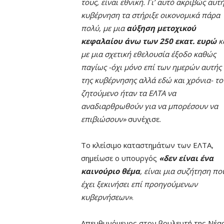
τους, είναι εθνική. Γι’ αυτό ακριβώς αυτ
κυβέρνηση τα στήριξε οικονομικά πάρα
πολύ, με μια
αύξηση μετοχικού
κεφαλαίου άνω των 250 εκατ. ευρώ
κ
με μια σχετική εθελουσία έξοδο καθώς
παγίως -όχι μόνο επί των ημερών αυτής
της κυβέρνησης αλλά εδώ και χρόνια- το
ζητούμενο ήταν τα ΕΛΤΑ να
αναδιαρθρωθούν για να μπορέσουν να
επιβιώσουν»
συνέχισε.
Το κλείσιμο καταστημάτων των ΕΛΤΑ,
σημείωσε ο υπουργός
«δεν είναι ένα
καινούριο θέμα
, είναι μια συζήτηση πο
έχει ξεκινήσει επί προηγούμενων
κυβερνήσεων»
.
Απευθυνόμενος στον βουλευτή της Νέα