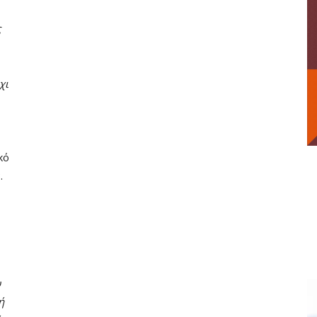
ς
χι
κό
.
υ
ή