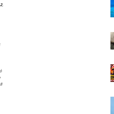
 2
,
ε
ό
υ
18