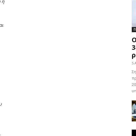
ή η
αι
Π
O
3
ρ
5 
Σ
πρ
20
υπ
υ
ς