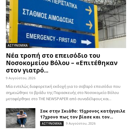
ΑΣΤΥΝΟΜΙΚΑ
Νέα τροπή στο επεισόδιο του
Νοσοκομείου Βόλου – «Επιτέθηκαν
στον γιατρό...
9 Αυγούστου, 2026
Μία εντελώς διαφορετική εκδοχή για το σοβαρό επεισόδιο που
σημειώθηκε το βράδυ της Παρασκευής στο Νοσοκομείο Βόλου
μεταφέρθηκε στο THE NEWSPAPER από συναδέλφους και...
Σοκ στην Σκιάθο: 15χρονος κατήγγειλε
17χρονο πως τον βίασε και τον...
9 Αυγούστου, 2026
ΑΣΤΥΝΟΜΙΚΑ