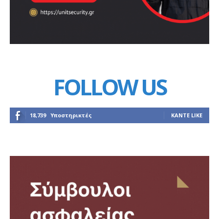
FOLLOW US
18,739
Υποστηρικτές
ΚΆΝΤΕ LIKE