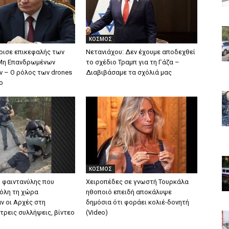
ΚΟΣΜΟΣ
όρισε επικεφαλής των
Νετανιάχου: Δεν έχουμε αποδεχθεί
Μη Επανδρωμένων
το σχέδιο Τραμπ για τη Γάζα –
 – Ο ρόλος των drones
Διαβιβάσαμε τα σχόλιά μας
ο
ΚΟΣΜΟΣ
 φαιντανύλης που
Χειροπέδες σε γνωστή Τουρκάλα
όλη τη χώρα
ηθοποιό επειδή αποκάλυψε
 οι Αρχές στη
δημόσια ότι φοράει κολιέ-δονητή
τρεις συλλήψεις, βίντεο
(Video)