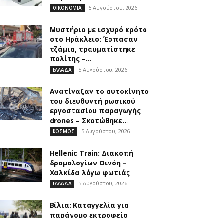
5 Αυγούστου, 2026
ΟΙΚΟΝΟΜΙΑ
Μυστήριο με ισχυρό κρότο
στο Ηράκλειο: Έσπασαν
τζάμια, τραυματίστηκε
πολίτης –...
5 Αυγούστου, 2026
ΕΛΛΑΔΑ
Ανατίναξαν το αυτοκίνητο
του διευθυντή ρωσικού
εργοστασίου παραγωγής
drones – Σκοτώθηκε...
5 Αυγούστου, 2026
ΚΟΣΜΟΣ
Hellenic Train: Διακοπή
δρομολογίων Οινόη –
Χαλκίδα λόγω φωτιάς
5 Αυγούστου, 2026
ΕΛΛΑΔΑ
Βίλια: Καταγγελία για
παράνομο εκτροφείο