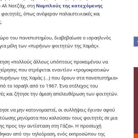
ο Αλ Νατζάχ, στη
Ναμπλούς της κατεχόμενης
φοιτητές, όπως ανέφεραν παλαιστινιακές και
.
ώρο του πανεπιστημίου, διαβεβαίωσε ο ισραηλινός
για μέλη των «πυρήνων φοιτητών της Χαμάς».
ράτηση «πολλούς άλλους υπόπτους προκειμένου να
ιχείρησης που στρέφεται εναντίον «τρομοκρατικών
πυρήνων της Χαμάς (…) που δρουν στα πανεπιστήμια»
πό το Ισραήλ από το 1967. Ένα στέλεχος του
ές και ζήτησε την άμεση απελευθέρωση των φοιτητών.
τησε να μην κατονομαστεί, οι συλλήψεις έγιναν αφού
κτύωσης μηνύματα που καλούσαν τους φοιτητές σε μια
ύης προς την αντίσταση στη Γάζα». Η προσευχή
θηκαν από την τηλεόραση, ενός εκπροσώπου της