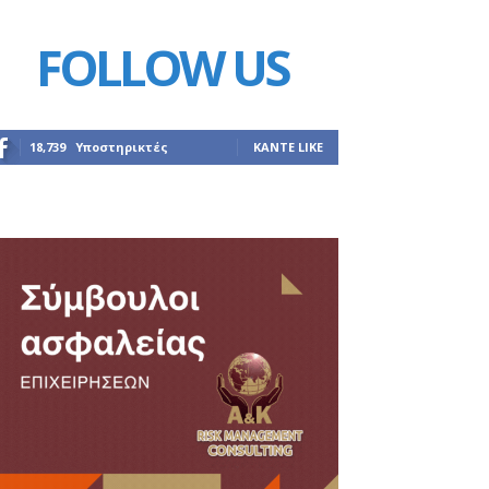
FOLLOW US
18,739
Υποστηρικτές
ΚΆΝΤΕ LIKE