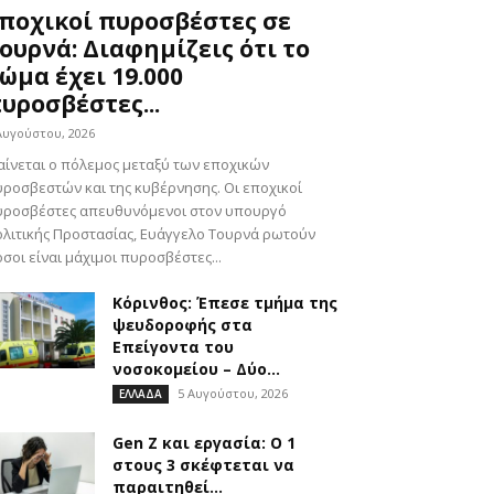
ποχικοί πυροσβέστες σε
ουρνά: Διαφημίζεις ότι το
ώμα έχει 19.000
υροσβέστες...
Αυγούστου, 2026
ίνεται ο πόλεμος μεταξύ των εποχικών
ροσβεστών και της κυβέρνησης. Οι εποχικοί
υροσβέστες απευθυνόμενοι στον υπουργό
λιτικής Προστασίας, Ευάγγελο Τουρνά ρωτούν
σοι είναι μάχιμοι πυροσβέστες...
Κόρινθος: Έπεσε τμήμα της
ψευδοροφής στα
Επείγοντα του
νοσοκομείου – Δύο...
5 Αυγούστου, 2026
ΕΛΛΑΔΑ
Gen Z και εργασία: Ο 1
στους 3 σκέφτεται να
παραιτηθεί...