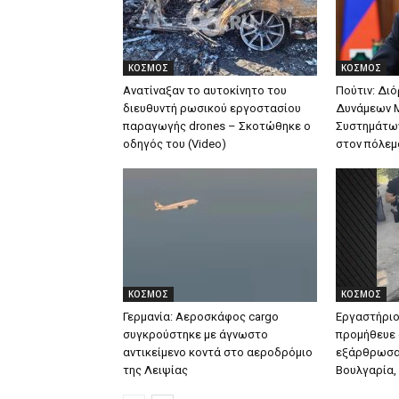
ΚΟΣΜΟΣ
ΚΟΣΜΟΣ
Ανατίναξαν το αυτοκίνητο του
Πούτιν: Δι
διευθυντή ρωσικού εργοστασίου
Δυνάμεων 
παραγωγής drones – Σκοτώθηκε ο
Συστημάτων
οδηγός του (Video)
στον πόλεμ
ΚΟΣΜΟΣ
ΚΟΣΜΟΣ
Γερμανία: Αεροσκάφος cargo
Εργαστήριο
συγκρούστηκε με άγνωστο
προμήθευε 
αντικείμενο κοντά στο αεροδρόμιο
εξάρθρωσαν
της Λειψίας
Βουλγαρία, 