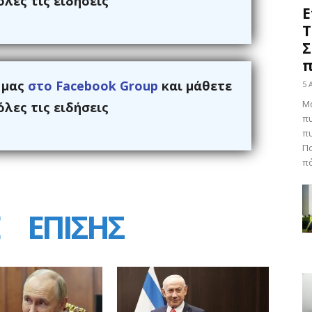
λες τις ειδήσεις
Ε
Τ
Σ
π
ς μας
στο Facebook Group
και μάθετε
5 
Μα
λες τις ειδήσεις
πυ
π
Πο
πό
ΕΠΙΣΗΣ