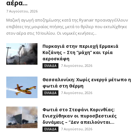
αέρα...
7 Αυγούστου, 2026
Μαζική αγωγή αποζημίωσης κατά της Ryanair προαναγγέλλουν
επιβάτες της μοιραίας πτήσης, μετά το θρίλερ που εκτυλίχθηκε
στον αέρα στις 10 Ιουλίου. Οι νομικές κινήσεις...
Πυρκαγιά στην περιοχή Ερμακιά
Κοζάνης – Στη “μάχη” και τρία
αεροσκάφη
7 Αυγούστου, 2026
ΕΛΛΑΔΑ
Θεσσαλονίκη: Χωρίς ενεργό μέτωπο η
φωτιά στη Θέρμη
7 Αυγούστου, 2026
ΕΛΛΑΔΑ
Φωτιά στο Στεφάνι Κορινθίας:
Ενισχύθηκαν οι πυροσβεστικές
δυνάμεις – “Δεν απειλούνται...
7 Αυγούστου, 2026
ΕΛΛΑΔΑ