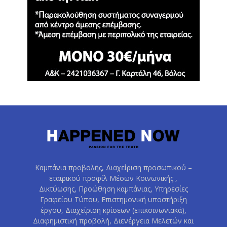
Καμπάνια προβολής, Διαχείριση προσωπικού –
εταιρικού προφίλ Μέσων Κοινωνικής ,
Δικτύωσης, Προώθηση καμπάνιας, Υπηρεσίες
Γραφείου Τύπου, Επιστημονική υποστήριξη
έργου, Διαχείριση κρίσεων (επικοινωνιακά),
Διαφημιστική προβολή, Διενέργεια Μελετών και