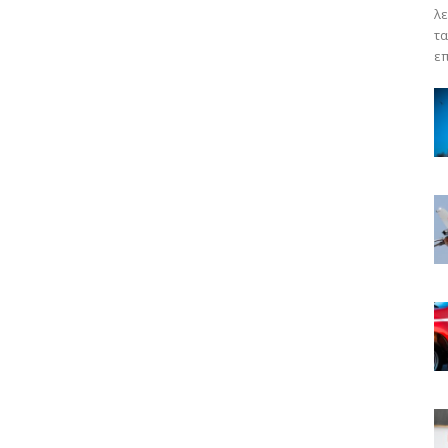
λε
τα
επ