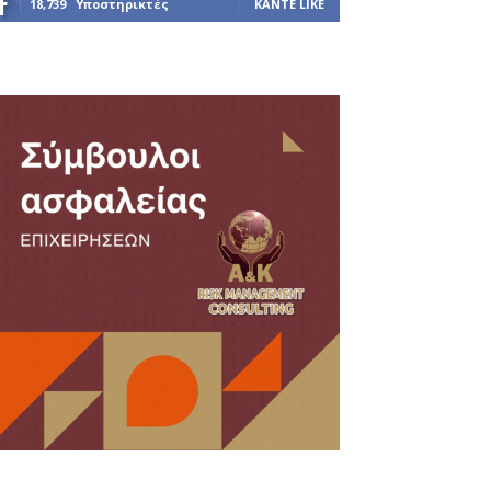
18,739
Υποστηρικτές
ΚΆΝΤΕ LIKE