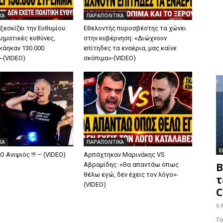
ΚΑ
ΠΑΡΑΠΟΛΙΤΙΚΑ
εσκίζει την Ευθυμίου:
Εθελοντής πυροσβέστης τα χώνει
ληματικές ευθύνες,
στην κυβέρνηση: «Διώχνουν
κάηκαν 130.000
επίτηδες τα εναέρια, μας καίνε
-(VIDEO)
σκόπιμα»-(VIDEO)
ΚΑ
ΠΑΡΑΠΟΛΙΤΙΚΑ
Ε
O Ανιψιός !!! – (VIDEO)
Αρπάχτηκαν Μαρινάκης VS
Β
Αβραμίδης: «Θα απαντάω όπως
θέλω εγώ, δεν έχεις τον λόγο»-
τ
(VIDEO)
C
6 
Το