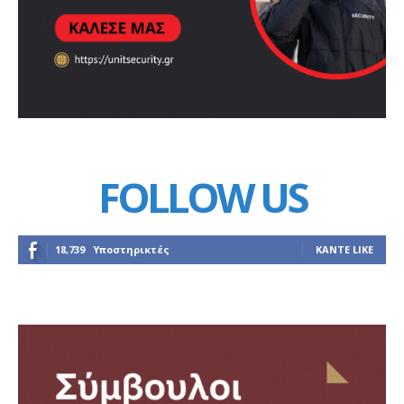
FOLLOW US
18,739
Υποστηρικτές
ΚΆΝΤΕ LIKE