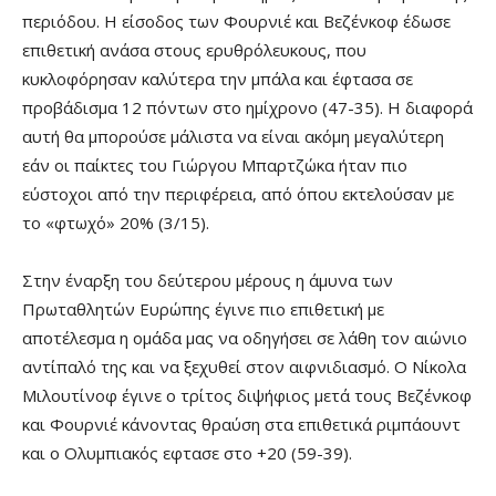
περιόδου. Η είσοδος των Φουρνιέ και Βεζένκοφ έδωσε
επιθετική ανάσα στους ερυθρόλευκους, που
κυκλοφόρησαν καλύτερα την μπάλα και έφτασα σε
προβάδισμα 12 πόντων στο ημίχρονο (47-35). Η διαφορά
αυτή θα μπορούσε μάλιστα να είναι ακόμη μεγαλύτερη
εάν οι παίκτες του Γιώργου Μπαρτζώκα ήταν πιο
εύστοχοι από την περιφέρεια, από όπου εκτελούσαν με
το «φτωχό» 20% (3/15).
Στην έναρξη του δεύτερου μέρους η άμυνα των
Πρωταθλητών Ευρώπης έγινε πιο επιθετική με
αποτέλεσμα η ομάδα μας να οδηγήσει σε λάθη τον αιώνιο
αντίπαλό της και να ξεχυθεί στον αιφνιδιασμό. Ο Νίκολα
Μιλουτίνοφ έγινε ο τρίτος διψήφιος μετά τους Βεζένκοφ
και Φουρνιέ κάνοντας θραύση στα επιθετικά ριμπάουντ
και ο Ολυμπιακός εφτασε στο +20 (59-39).