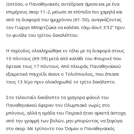
Ωστόσο, ο Παναθηναϊκός αντέδρασε άμεσα και με ένα
επιμέρους σκορ 11-2, μείωσε σε επίπεδα πιο χαμηλά και
από τη διαφορά του ημιχρόνου (61-50), αναγκάζοντας
τον Γιώργο Μπαρτζώκα να καλέσει τάιμ-άουτ 3’32” πριν
το φινάλε του τρίτου δεκαλέπτου.
Η περίοδος ολοκληρώθηκε εν τέλει με τη διαφορά στους
10 πόντους (69-59) μετά από καλάθι του Φουρνιέ που
έφτασε τους 17 πόντους. Από πλευράς Παναθηναϊκού
εξαιρετικό παιχνίδι έκανε ο Τολιόπουλος, που έπιασε
τους 13 λίγο πριν ολοκληρωθεί το τρίτο δεκάλεπτο.
Στο τελευταίο δεκάλεπτο τα γρήγορα φάουλ του
Παναθηναϊκού έφεραν τον Ολυμπιακό νωρίς στο
μπόνους, αλλά η ομάδα του Πειραιά ήταν αρκετά άστοχη
από την γραμμή των βολών, μην μπορώντας να ξεφύγει
στο σκορ. Με τρίποντο του Όσμαν ο Παναθηναϊκός