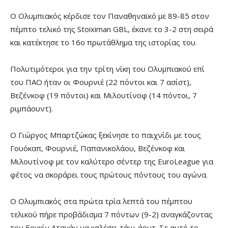
Ο Ολυμπιακός κέρδισε τον Παναθηναϊκό με 89-85 στον
πέμπτο τελικό της Stoiximan GBL, έκανε το 3-2 στη σειρά
και κατέκτησε το 16ο πρωτάθλημα της ιστορίας του.
Πολυτιμότεροι για την τρίτη νίκη του Ολυμπιακού επί
του ΠΑΟ ήταν οι Φουρνιέ (22 πόντοι και 7 ασίστ),
Βεζένκοφ (19 πόντοι) και Μιλουτίνοφ (14 πόντοι, 7
ριμπάουντ).
Ο Γιώργος Μπαρτζώκας ξεκίνησε το παιχνίδι με τους
Γουόκαπ, Φουρνιέ, Παπανικολάου, Βεζένκοφ και
Μιλουτίνοφ με τον καλύτερο σέντερ της EuroLeague για
φέτος να σκοράρει τους πρώτους πόντους του αγώνα.
Ο Ολυμπιακός στα πρώτα τρία λεπτά του πέμπτου
τελικού πήρε προβάδισμα 7 πόντων (9-2) αναγκάζοντας
τον Εργκίν Αταμάν να καλέσει τάιμ-άουτ. Σε αυτό το