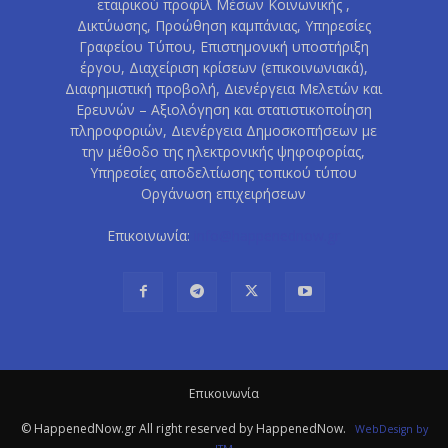
εταιρικού προφίλ Μέσων Κοινωνικής ,
Δικτύωσης, Προώθηση καμπάνιας, Υπηρεσίες
Γραφείου Τύπου, Επιστημονική υποστήριξη
έργου, Διαχείριση κρίσεων (επικοινωνιακά),
Διαφημιστική προβολή, Διενέργεια Μελετών και
Ερευνών – Αξιολόγηση και στατιστικοποίηση
πληροφοριών, Διενέργεια Δημοσκοπήσεων με
την μέθοδο της ηλεκτρονικής ψηφοφορίας,
Υπηρεσίες αποδελτίωσης τοπικού τύπου
Οργάνωση επιχειρήσεων
Επικοινωνία:
info@happenednow.gr
Eπικοινωνία
© HappenedNow.gr All right reserved by HappenedNow.
WebDesign
by