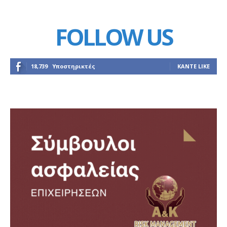
FOLLOW US
18,739
Υποστηρικτές
ΚΆΝΤΕ LIKE