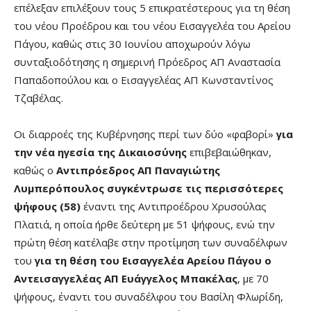
επέλεξαν επιλέξουν τους 5 επικρατέστερους για τη θέση
του νέου Προέδρου και του νέου Εισαγγελέα του Αρείου
Πάγου, καθώς στις 30 Ιουνίου αποχωρούν λόγω
συνταξιοδότησης η σημερινή Πρόεδρος ΑΠ Αναστασία
Παπαδοπούλου και ο Εισαγγελέας ΑΠ Κωνσταντίνος
Τζαβέλας.
Οι διαρροές της Κυβέρνησης περί των δύο «φαβορί»
για
την νέα ηγεσία της Δικαιοσύνης
επιβεβαιώθηκαν,
καθώς ο
Αντιπρόεδρος ΑΠ Παναγιώτης
Λυμπερόπουλος συγκέντρωσε τις περισσότερες
ψήφους (58)
έναντι της Αντιπροέδρου Χρυσούλας
Πλατιά, η οποία ήρθε δεύτερη με 51 ψήφους, ενώ την
πρώτη θέση κατέλαβε στην προτίμηση των συναδέλφων
του
για τη θέση του Εισαγγελέα Αρείου Πάγου ο
Αντεισαγγελέας ΑΠ Ευάγγελος Μπακέλας
, με 70
ψήφους, έναντι του συναδέλφου του Βασίλη Φλωρίδη,