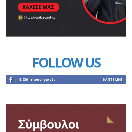
FOLLOW US
18,739
Υποστηρικτές
ΚΆΝΤΕ LIKE