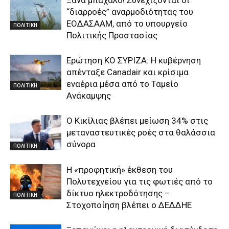
Ξανά μπάχαλο! Συνεχίζονται οι
“διαρροές” αναρμοδιότητας του
ΕΟΔΑΣΑΑΜ, από το υπουργείο
ΠΟΛΙΤΙΚΗ
Πολιτικής Προστασίας
Ερώτηση ΚΟ ΣΥΡΙΖΑ: Η κυβέρνηση
απένταξε Canadair και κρίσιμα
εναέρια μέσα από το Ταμείο
ΠΟΛΙΤΙΚΗ
Ανάκαμψης
O Κικίλιας βλέπει μείωση 34% στις
μεταναστευτικές ροές στα θαλάσσια
σύνορα
ΠΟΛΙΤΙΚΗ
Η «προφητική» έκθεση του
Πολυτεχνείου για τις φωτιές από το
δίκτυο ηλεκτροδότησης –
ΠΟΛΙΤΙΚΗ
Στοχοποίηση βλέπει ο ΔΕΔΔΗΕ