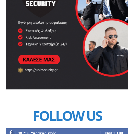
FOLLOW US
18,739
Υποστηρικτές
ΚΆΝΤΕ LIKE