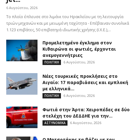
6 Αυγούστου, 2026
Το πλοίο έπλευσε στο λιμάνι του Ηρακλείου με τη λειτουργία
τριών μηχανών και με μειωμένη ταχύτητα - Επέβαιναν συνολικά
1.123 επιβάτες, 50 επιβατηγά ιδιωτικής χρήσης (Ι.Χ.Ε.),...
Προμελετημένο έγκλημα στον
Κιθαιρώνα οι φωτιές, έρχονται
ανεμογεννήτριες
6 Αυγούστου, 2026
ΠΟΛΙΤΙΚΗ
Νέες τουρκικές προκλήσεις στο
Αιγαίο: 17 παραβιάσεις και εμπλοκή
με ελληνικά...
6 Αυγούστου, 2026
ΠΟΛΙΤΙΚΗ
Φωτιά στην Άρτα: Χειροπέδες σε δύο
στελέχη του ΔΕΔΔΗΕ για την...
6 Αυγούστου, 2026
ΑΣΤΥΝΟΜΙΚΑ
Ο Μητσοτάκης τα βάζει με τον…