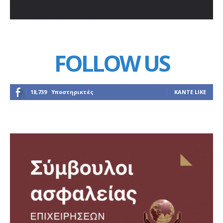
FOLLOW US
18,739
Υποστηρικτές
ΚΆΝΤΕ LIKE