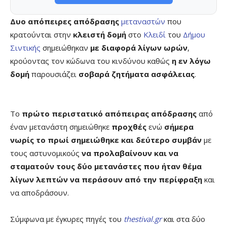
Δυο απόπειρες απόδρασης
μεταναστών
που
κρατούνται στην
κλειστή δομή
στο
Κλειδί
του
Δήμου
Σιντικής
σημειώθηκαν
με διαφορά λίγων ωρών
,
κρούοντας τον κώδωνα του κινδύνου καθώς
η εν λόγω
δομή
παρουσιάζει
σοβαρά ζητήματα ασφάλειας
.
Το
πρώτο περιστατικό απόπειρας απόδρασης
από
έναν μετανάστη σημειώθηκε
προχθές
ενώ
σήμερα
νωρίς το πρωί σημειώθηκε και δεύτερο συμβάν
με
τους αστυνομικούς
να προλαβαίνουν και να
σταματούν τους δύο μετανάστες που ήταν θέμα
λίγων λεπτών να περάσουν από την περίφραξη
και
να αποδράσουν.
Σύμφωνα με έγκυρες πηγές του
thestival.gr
και στα δύο