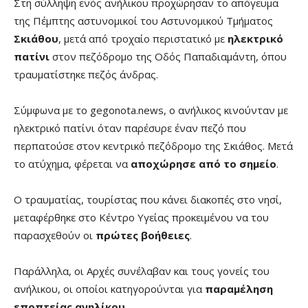
Στη σύλληψη ενός ανήλικου προχώρησαν το απόγευμα
της Πέμπτης αστυνομικοί του Αστυνομικού Τμήματος
Σκιάθου
, μετά από τροχαίο περιστατικό με
ηλεκτρικό
πατίνι
στον πεζόδρομο της Οδός Παπαδιαμάντη, όπου
τραυματίστηκε πεζός άνδρας.
Σύμφωνα με το gegonota.news, ο ανήλικος κινούνταν με
ηλεκτρικό πατίνι όταν παρέσυρε έναν πεζό που
περπατούσε στον κεντρικό πεζόδρομο της Σκιάθος. Μετά
το ατύχημα, φέρεται να
αποχώρησε από το σημείο
.
Ο τραυματίας, τουρίστας που κάνει διακοπές στο νησί,
μεταφέρθηκε στο Κέντρο Υγείας προκειμένου να του
παρασχεθούν οι
πρώτες βοήθειες
.
Παράλληλα, οι Αρχές συνέλαβαν και τους γονείς του
ανήλικου, οι οποίοι κατηγορούνται για
παραμέληση
εποπτείας ανηλίκου
.