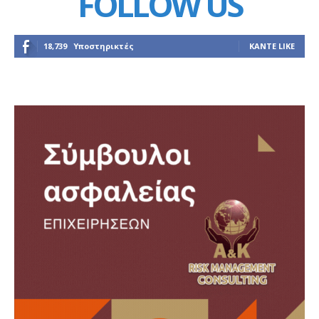
FOLLOW US
18,739
Υποστηρικτές
ΚΆΝΤΕ LIKE