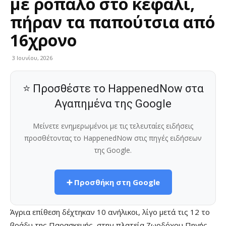
με ρόπαλο στο κεφάλι,
πήραν τα παπούτσια από
16χρονο
3 Ιουνίου, 2026
⭐ Προσθέστε το HappenedNow στα
Αγαπημένα της Google
Μείνετε ενημερωμένοι με τις τελευταίες ειδήσεις
προσθέτοντας το HappenedNow στις πηγές ειδήσεων
της Google.
➕ Προσθήκη στη Google
Άγρια επίθεση δέχτηκαν 10 ανήλικοι, λίγο μετά τις 12 το
βράδυ της Παρασκευής, στην πλατεία Ζωοδόχου Πηγής