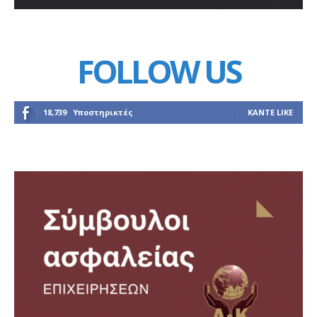
FOLLOW US
18,739
Υποστηρικτές
ΚΆΝΤΕ LIKE