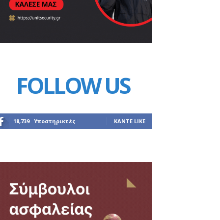
FOLLOW US
18,739
Υποστηρικτές
ΚΆΝΤΕ LIKE