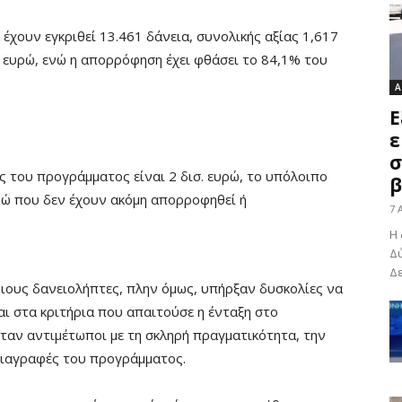
έχουν εγκριθεί 13.461 δάνεια, συνολικής αξίας 1,617
λ. ευρώ, ενώ η απορρόφηση έχει φθάσει το 84,1% του
Α
Ε
ε
σ
 του προγράμματος είναι 2 δισ. ευρώ, το υπόλοιπο
β
υρώ που δεν έχουν ακόμη απορροφηθεί ή
7 
Η 
Δύ
Δε
ους δανειολήπτες, πλην όμως, υπήρξαν δυσκολίες να
ι στα κριτήρια που απαιτούσε η ένταξη στο
αν αντιμέτωποι με τη σκληρή πραγματικότητα, την
διαγραφές του προγράμματος.