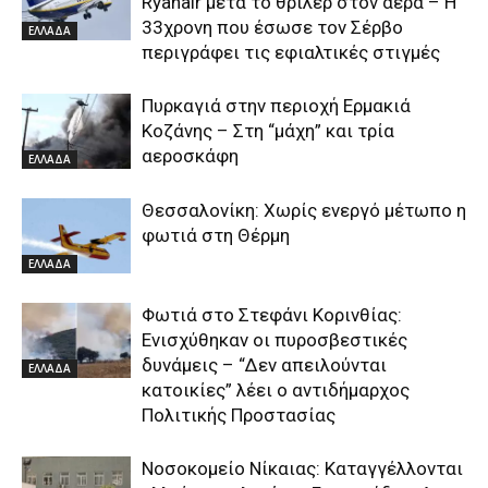
Ryanair μετά το θρίλερ στον αέρα – Η
33χρονη που έσωσε τον Σέρβο
ΕΛΛΑΔΑ
περιγράφει τις εφιαλτικές στιγμές
Πυρκαγιά στην περιοχή Ερμακιά
Κοζάνης – Στη “μάχη” και τρία
αεροσκάφη
ΕΛΛΑΔΑ
Θεσσαλονίκη: Χωρίς ενεργό μέτωπο η
φωτιά στη Θέρμη
ΕΛΛΑΔΑ
Φωτιά στο Στεφάνι Κορινθίας:
Ενισχύθηκαν οι πυροσβεστικές
δυνάμεις – “Δεν απειλούνται
ΕΛΛΑΔΑ
κατοικίες” λέει ο αντιδήμαρχος
Πολιτικής Προστασίας
Νοσοκομείο Νίκαιας: Καταγγέλλονται