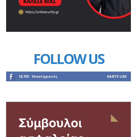
FOLLOW US
18,739
Υποστηρικτές
ΚΆΝΤΕ LIKE