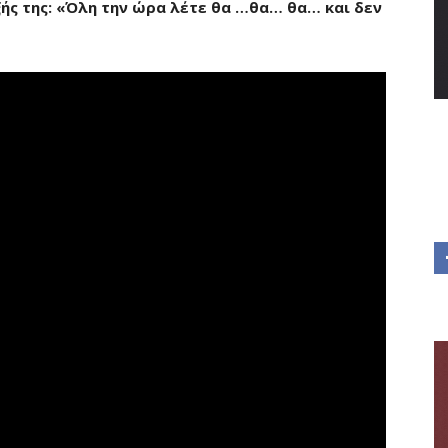
ής της: «Όλη την ώρα λέτε θα …θα… θα… και δεν