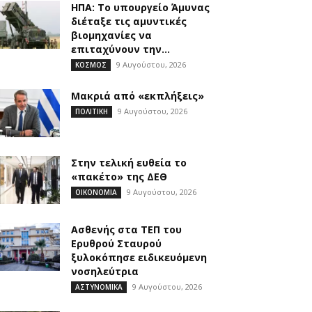
ΗΠΑ: Το υπουργείο Άμυνας
διέταξε τις αμυντικές
βιομηχανίες να
επιταχύνουν την...
9 Αυγούστου, 2026
ΚΟΣΜΟΣ
Μακριά από «εκπλήξεις»
9 Αυγούστου, 2026
ΠΟΛΙΤΙΚΗ
Στην τελική ευθεία το
«πακέτο» της ΔΕΘ
9 Αυγούστου, 2026
ΟΙΚΟΝΟΜΙΑ
Ασθενής στα ΤΕΠ του
Ερυθρού Σταυρού
ξυλοκόπησε ειδικευόμενη
νοσηλεύτρια
9 Αυγούστου, 2026
ΑΣΤΥΝΟΜΙΚΑ