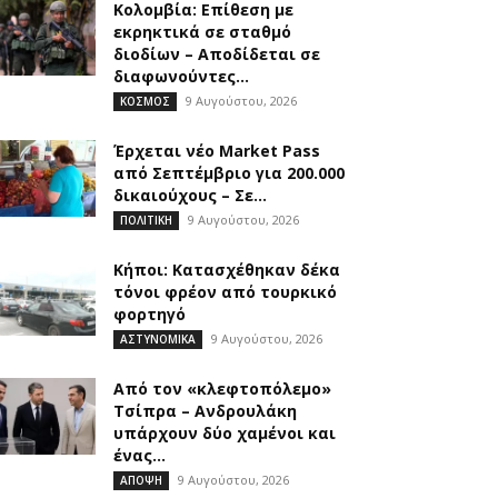
Κολομβία: Επίθεση με
εκρηκτικά σε σταθμό
διοδίων – Αποδίδεται σε
διαφωνούντες...
9 Αυγούστου, 2026
ΚΟΣΜΟΣ
Έρχεται νέο Market Pass
από Σεπτέμβριο για 200.000
δικαιούχους – Σε...
9 Αυγούστου, 2026
ΠΟΛΙΤΙΚΗ
Κήποι: Κατασχέθηκαν δέκα
τόνοι φρέον από τουρκικό
φορτηγό
9 Αυγούστου, 2026
ΑΣΤΥΝΟΜΙΚΑ
Από τον «κλεφτοπόλεμο»
Τσίπρα – Ανδρουλάκη
υπάρχουν δύο χαμένοι και
ένας...
9 Αυγούστου, 2026
ΑΠΟΨΗ