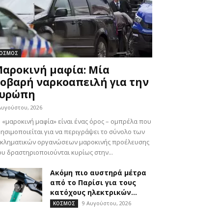
ΟΣΜΟΣ
αροκινή μαφία: Μία
οβαρή ναρκοαπειλή για την
Ευρώπη
Αυγούστου, 2026
«μαροκινή μαφία» είναι ένας όρος – ομπρέλα που
ησιμοποιείται για να περιγράψει το σύνολο των
γκληματικών οργανώσεων μαροκινής προέλευσης
υ δραστηριοποιούνται κυρίως στην...
Ακόμη πιο αυστηρά μέτρα
από το Παρίσι για τους
κατόχους ηλεκτρικών...
9 Αυγούστου, 2026
ΚΟΣΜΟΣ