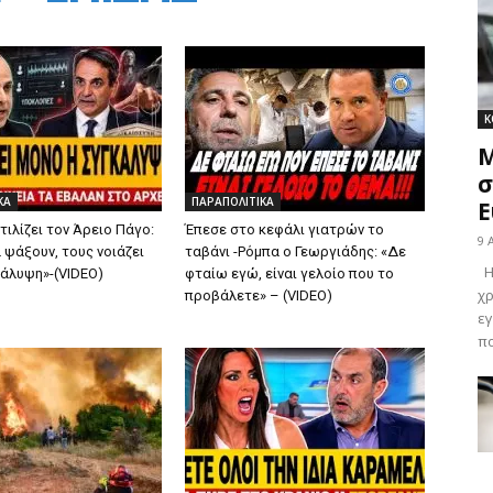
Κ
Μ
σ
ΚΑ
ΠΑΡΑΠΟΛΙΤΙΚΑ
ιλίζει τον Άρειο Πάγο:
Έπεσε στο κεφάλι γιατρών το
9 
 ψάξουν, τους νοιάζει
ταβάνι -Ρόμπα ο Γεωργιάδης: «Δε
H 
κάλυψη»-(VIDEO)
φταίω εγώ, είναι γελοίο που το
χρ
προβάλετε» – (VIDEO)
ε
πο