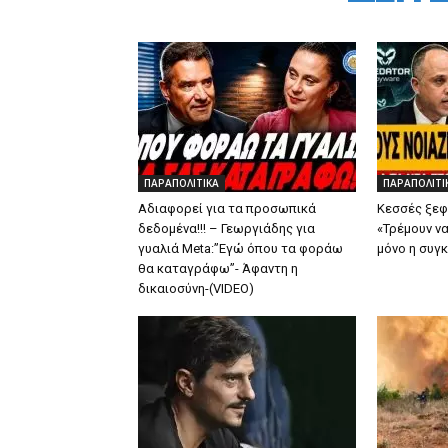
ΠΑΡΑΠΟΛΙΤΙΚΑ
ΠΑΡΑΠΟΛΙΤΙ
Αδιαφορεί για τα προσωπικά
Κεσσές ξεφτ
δεδομένα!!! – Γεωργιάδης για
«Τρέμουν να
γυαλιά Μeta:”Εγώ όπου τα φοράω
μόνο η συγ
θα καταγράφω”- Άφαντη η
δικαιοσύνη-(VIDEO)