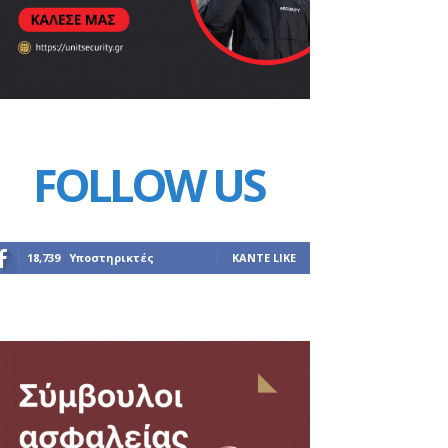
FOLLOW US
18,739
Υποστηρικτές
ΚΆΝΤΕ LIKE