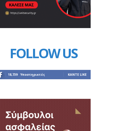
FOLLOW US
18,739
Υποστηρικτές
ΚΆΝΤΕ LIKE