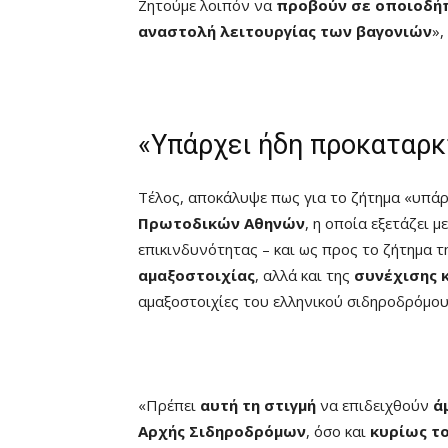
Ζητούμε λοιπόν να
προβούν σε οποιοδή
αναστολή λειτουργίας των βαγονιών
»,
«Υπάρχει ήδη προκαταρκ
Τέλος, αποκάλυψε πως για το ζήτημα «υπά
Πρωτοδικών Αθηνών
, η οποία εξετάζει μ
επικινδυνότητας – και ως προς το ζήτημα 
αμαξοστοιχίας
, αλλά και της
συνέχισης 
αμαξοστοιχίες του ελληνικού σιδηροδρόμου
«Πρέπει
αυτή τη στιγμή
να επιδειχθούν
ά
Αρχής Σιδηροδρόμων
, όσο και
κυρίως τ