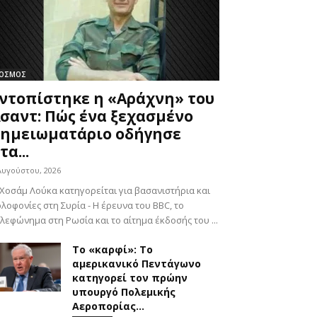
ΟΣΜΟΣ
ντοπίστηκε η «Αράχνη» του
σαντ: Πώς ένα ξεχασμένο
ημειωματάριο οδήγησε
τα...
Αυγούστου, 2026
Χοσάμ Λούκα κατηγορείται για βασανιστήρια και
λοφονίες στη Συρία - Η έρευνα του BBC, το
λεφώνημα στη Ρωσία και το αίτημα έκδοσής του ...
Το «καρφί»: Το
αμερικανικό Πεντάγωνο
κατηγορεί τον πρώην
υπουργό Πολεμικής
Αεροπορίας...