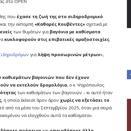
τας στο OPEN
θης που
έχασε τη ζωή της
στο σιδηροδρομικό
και την εκπομπή
«Καθαρές Κουβέντες»
σχετικά με
ενείς
των θυμάτων για
βαγόνια με καθίσματα
να
κυκλοφορούν στις επιβατικές αμαξοστοιχίες
.
Σιδηροδρόμων
για
λήψη προσωρινών μέτρων
»,
ν καθισμάτων βαγονιών που δεν έχουν
ούν να εκτελούν δρομολόγια
, ο κ. Ψαρόπουλος
λότητας
των καθισμάτων των βαγονιών – κι αυτό ήταν
ς
, η οποία έκλεισε άρον άρον
χωρίς να εξετάσει το
στό από τα μέσα του Σεπτεμβρίου 2025, όταν μια σειρά
κειμένου να ελεγχθούν αυτά τα καθίσματα».
ιοδήποτε πρόστιμο
και
οποιαδήποτε άλλη