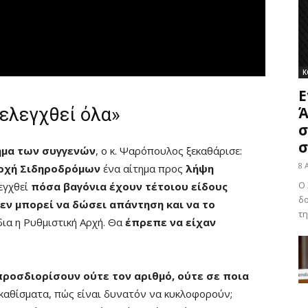
Κ
Ε
Ά
 ελεγχθεί όλα»
σ
σ
τημα των συγγενών
, ο κ. Ψαρόπουλος ξεκαθάρισε:
8 
Αρχή Σιδηροδρόμων
ένα αίτημα προς
λήψη
Ο 
λεγχθεί
πόσα βαγόνια έχουν τέτοιου είδους
δο
εν μπορεί να δώσει απάντηση και να το
τη
ίδια η Ρυθμιστική Αρχή. Θα
έπρεπε να είχαν
προσδιορίσουν ούτε τον αριθμό, ούτε σε ποια
καθίσματα, πώς είναι δυνατόν να κυκλοφορούν;