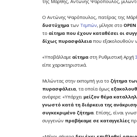
της Μάρθης, Αντώνης Ψαρόπουλος, μιλών
Ο Αντώνης Ψαρόπουλος, πατέρας της Μάρ
δυστύχημα
των
Τεμπών
, μίλησε στο
OPEN
το
αίτημα που έχουν καταθέσει οι συγγ
δίχως πυρασφάλεια
που εξακολουθούν 
«Υποβάλλαμε
αίτημα
στη Ρυθμιστική Αρχή
είπε χαρακτηριστικά.
Mιλώντας στην εκπομπή για το
ζήτημα τω
πυρασφάλεια
, τα οποία όμως
εξακολουθ
ανέφερε: «Υπάρχει
μείζον θέμα καταλλη
γνωστό κατά τη διάρκεια της ανάκριση
συγκεκριμένο ζήτημα
. Επίσης, είναι γνω
συγγενών
προβήκαμε σε καταγγελίες
προ
«Μέχρι σήμερα
δεν έχει επιβληθεί οπο