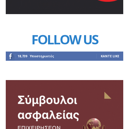
FOLLOW US
18,739
Υποστηρικτές
ΚΆΝΤΕ LIKE