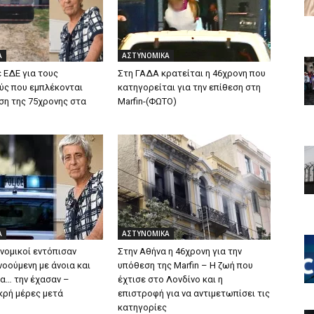
Α
ΑΣΤΥΝΟΜΙΚΑ
 ΕΔΕ για τους
Στη ΓΑΔΑ κρατείται η 46χρονη που
ύς που εμπλέκονται
κατηγορείται για την επίθεση στη
ση της 75χρονης στα
Marfin-(ΦΩΤΟ)
Α
ΑΣΤΥΝΟΜΙΚΑ
νομικοί εντόπισαν
Στην Αθήνα η 46χρονη για την
οούμενη με άνοια και
υπόθεση της Marfin – Η ζωή που
ια… την έχασαν –
έχτισε στο Λονδίνο και η
κρή μέρες μετά
επιστροφή για να αντιμετωπίσει τις
κατηγορίες