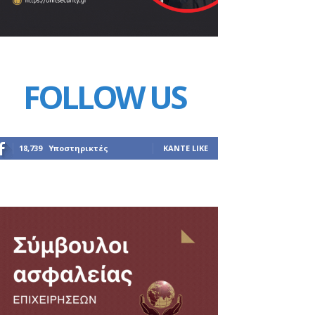
FOLLOW US
18,739
Υποστηρικτές
ΚΆΝΤΕ LIKE