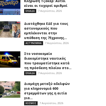
Κλήρωση Τζόκερ: Αυτοί
είναι οι τυχεροί αριθμοί
7 Αυγούστου, 2026
ΕΛΛΑΔΑ
Διατάχθηκε ΕΔΕ για τους
αστυνομικούς που
εμπλέκονται στην
υπόθεση της 75χρονης...
7 Αυγούστου, 2026
ΑΣΤΥΝΟΜΙΚΑ
Στο νοσοκομείο
διακομίστηκε ναυτικός
που τραυματίστηκε κατά
τη πρόσδεση πλοίου στο...
7 Αυγούστου, 2026
ΕΛΛΑΔΑ
Διαμάχη μεταξύ αδελφών
για κληρονομιά 600
στρεμμάτων γης η αιτία
για...
7 Αυγούστου, 2026
ΚΟΣΜΟΣ