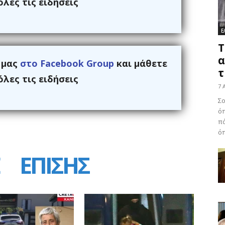
λες τις ειδήσεις
Ε
Τ
α
ς μας
στο Facebook Group
και μάθετε
τ
λες τις ειδήσεις
7 
Σο
ό
πά
όπ
ΕΠΙΣΗΣ