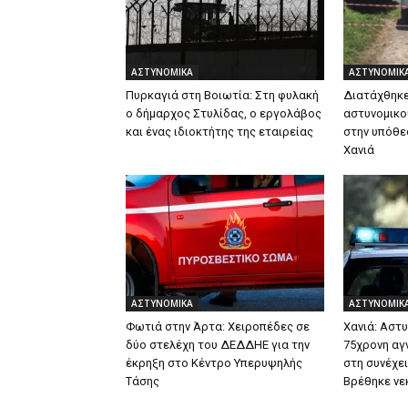
ΑΣΤΥΝΟΜΙΚΑ
ΑΣΤΥΝΟΜΙΚ
Πυρκαγιά στη Βοιωτία: Στη φυλακή
Διατάχθηκε
ο δήμαρχος Στυλίδας, ο εργολάβος
αστυνομικο
και ένας ιδιοκτήτης της εταιρείας
στην υπόθε
Χανιά
ΑΣΤΥΝΟΜΙΚΑ
ΑΣΤΥΝΟΜΙΚ
Φωτιά στην Άρτα: Χειροπέδες σε
Χανιά: Αστυ
δύο στελέχη του ΔΕΔΔΗΕ για την
75χρονη αγν
έκρηξη στο Κέντρο Υπερυψηλής
στη συνέχε
Τάσης
Βρέθηκε νε