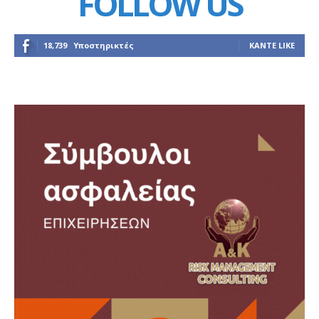
FOLLOW US
18,739
Υποστηρικτές
ΚΆΝΤΕ LIKE