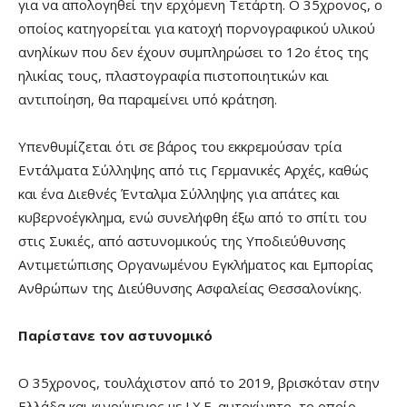
για να απολογηθεί την ερχόμενη Τετάρτη. Ο 35χρονος, ο
οποίος κατηγορείται για κατοχή πορνογραφικού υλικού
ανηλίκων που δεν έχουν συμπληρώσει το 12ο έτος της
ηλικίας τους, πλαστογραφία πιστοποιητικών και
αντιποίηση, θα παραμείνει υπό κράτηση.
Υπενθυμίζεται ότι σε βάρος του εκκρεμούσαν τρία
Εντάλματα Σύλληψης από τις Γερμανικές Αρχές, καθώς
και ένα Διεθνές Ένταλμα Σύλληψης για απάτες και
κυβερνοέγκλημα, ενώ συνελήφθη έξω από το σπίτι του
στις Συκιές, από αστυνομικούς της Υποδιεύθυνσης
Αντιμετώπισης Οργανωμένου Εγκλήματος και Εμπορίας
Ανθρώπων της Διεύθυνσης Ασφαλείας Θεσσαλονίκης.
Παρίστανε τον αστυνομικό
Ο 35χρονος, τουλάχιστον από το 2019, βρισκόταν στην
Ελλάδα και κινούμενος με Ι.Χ.Ε. αυτοκίνητο, το οποίο