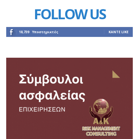
FOLLOW US
18,739
Υποστηρικτές
ΚΆΝΤΕ LIKE