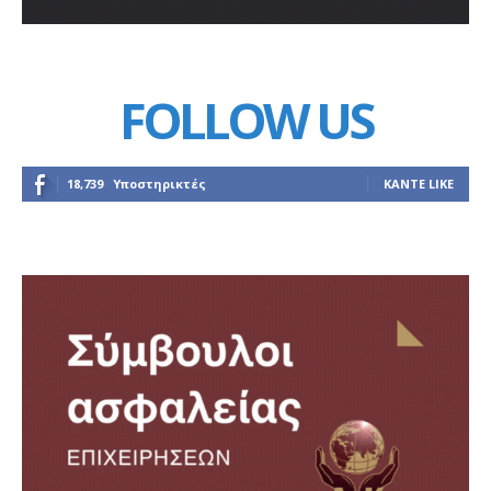
FOLLOW US
18,739
Υποστηρικτές
ΚΆΝΤΕ LIKE