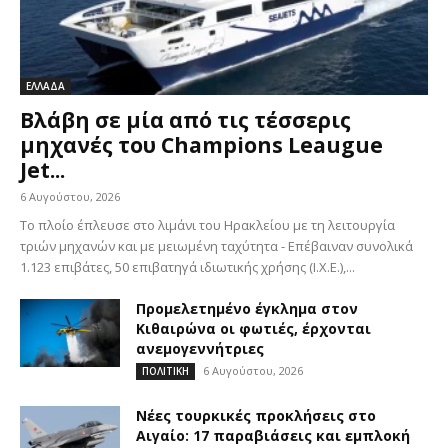
ΕΛΛΑΔΑ
Βλάβη σε μία από τις τέσσερις
μηχανές του Champions Leaugue
Jet...
6 Αυγούστου, 2026
Το πλοίο έπλευσε στο λιμάνι του Ηρακλείου με τη λειτουργία
τριών μηχανών και με μειωμένη ταχύτητα - Επέβαιναν συνολικά
1.123 επιβάτες, 50 επιβατηγά ιδιωτικής χρήσης (Ι.Χ.Ε.),...
Προμελετημένο έγκλημα στον
Κιθαιρώνα οι φωτιές, έρχονται
ανεμογεννήτριες
6 Αυγούστου, 2026
ΠΟΛΙΤΙΚΗ
Νέες τουρκικές προκλήσεις στο
Αιγαίο: 17 παραβιάσεις και εμπλοκή