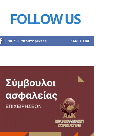
FOLLOW US
18,739
Υποστηρικτές
ΚΆΝΤΕ LIKE