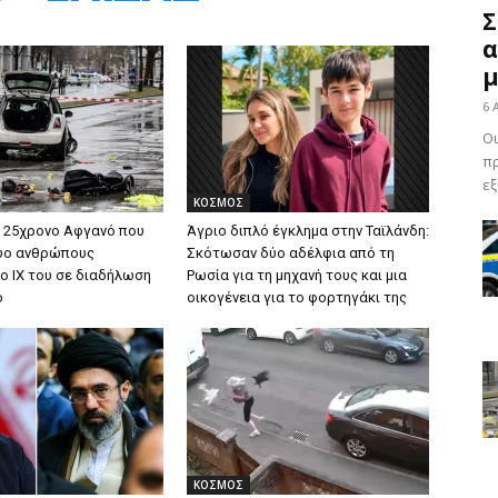
Σ
α
μ
6 
Οι
πρ
εξ
ΚΟΣΜΟΣ
ν 25χρονο Αφγανό που
Άγριο διπλό έγκλημα στην Ταϊλάνδη:
ύο ανθρώπους
Σκότωσαν δύο αδέλφια από τη
το ΙΧ του σε διαδήλωση
Ρωσία για τη μηχανή τους και μια
ο
οικογένεια για το φορτηγάκι της
ΚΟΣΜΟΣ