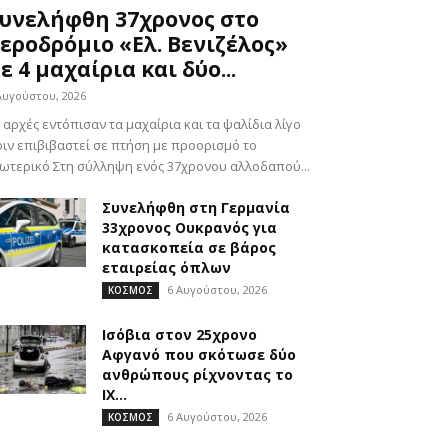
υνελήφθη 37χρονος στο
εροδρόμιο «Ελ. Βενιζέλος»
ε 4 μαχαίρια και δύο...
Αυγούστου, 2026
 αρχές εντόπισαν τα μαχαίρια και τα ψαλίδια λίγο
ιν επιβιβαστεί σε πτήση με προορισμό το
ωτερικό Στη σύλληψη ενός 37χρονου αλλοδαπού...
Συνελήφθη στη Γερμανία
33χρονος Ουκρανός για
κατασκοπεία σε βάρος
εταιρείας όπλων
6 Αυγούστου, 2026
ΚΟΣΜΟΣ
Ισόβια στον 25χρονο
Αφγανό που σκότωσε δύο
ανθρώπους ρίχνοντας το
ΙΧ...
6 Αυγούστου, 2026
ΚΟΣΜΟΣ