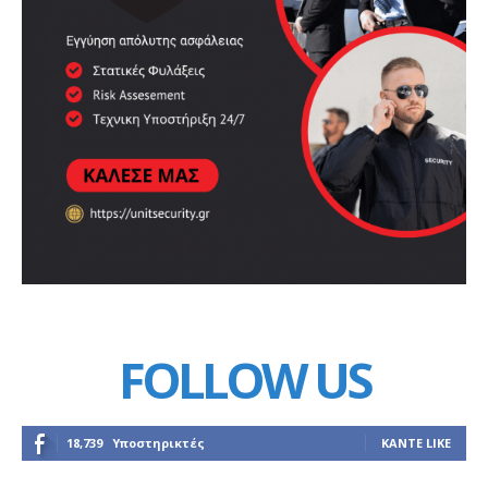
FOLLOW US
18,739
Υποστηρικτές
ΚΆΝΤΕ LIKE