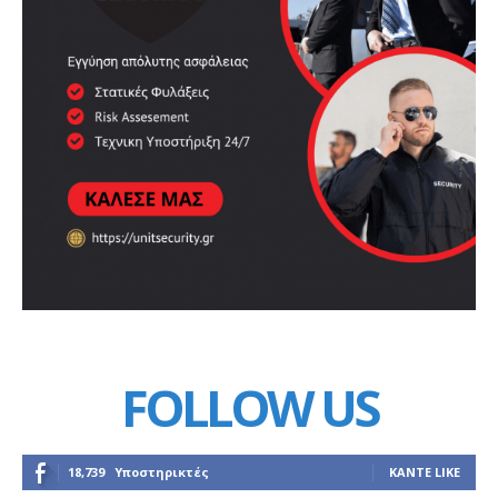
FOLLOW US
18,739
Υποστηρικτές
ΚΆΝΤΕ LIKE