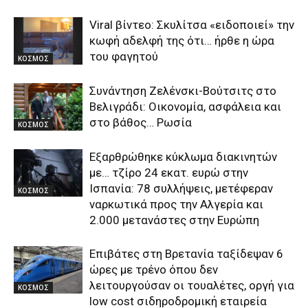
Viral βίντεο: Σκυλίτσα «ειδοποιεί» την
κωφή αδελφή της ότι… ήρθε η ώρα
του φαγητού
ΚΟΣΜΟΣ
Συνάντηση Ζελένσκι-Βούτσιτς στο
Βελιγράδι: Οικονομία, ασφάλεια και
στο βάθος… Ρωσία
ΚΟΣΜΟΣ
Εξαρθρώθηκε κύκλωμα διακινητών
με… τζίρο 24 εκατ. ευρώ στην
Ισπανία: 78 συλλήψεις, μετέφεραν
ΚΟΣΜΟΣ
ναρκωτικά προς την Αλγερία και
2.000 μετανάστες στην Ευρώπη
Επιβάτες στη Βρετανία ταξίδεψαν 6
ώρες με τρένο όπου δεν
λειτουργούσαν οι τουαλέτες, οργή για
ΚΟΣΜΟΣ
low cost σιδηροδρομική εταιρεία