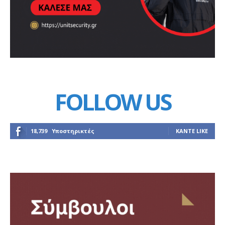
FOLLOW US
18,739
Υποστηρικτές
ΚΆΝΤΕ LIKE