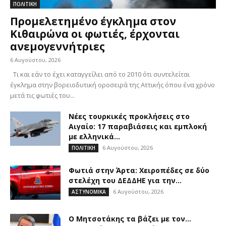
ΠΟΛΙΤΙΚΗ
Προμελετημένο έγκλημα στον
Κιθαιρώνα οι φωτιές, έρχονται
ανεμογεννήτριες
6 Αυγούστου, 2026
Τι και εάν το έχει καταγγείλει από το 2010 ότι συντελείται
έγκλημα στην βορειοδυτική οροσειρά της Αττικής όπου ένα χρόνο
μετά τις φωτιές του...
Νέες τουρκικές προκλήσεις στο
Αιγαίο: 17 παραβιάσεις και εμπλοκή
με ελληνικά...
6 Αυγούστου, 2026
ΠΟΛΙΤΙΚΗ
Φωτιά στην Άρτα: Χειροπέδες σε δύο
στελέχη του ΔΕΔΔΗΕ για την...
6 Αυγούστου, 2026
ΑΣΤΥΝΟΜΙΚΑ
Ο Μητσοτάκης τα βάζει με τον…