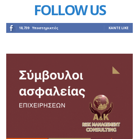
FOLLOW US
18,739
Υποστηρικτές
ΚΆΝΤΕ LIKE