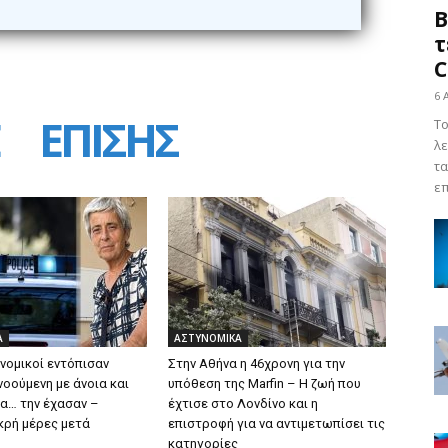
Β
τ
C
6 
ΕΠΙΣΗΣ
Το
λε
τα
επ
Α
ΑΣΤΥΝΟΜΙΚΑ
νομικοί εντόπισαν
Στην Αθήνα η 46χρονη για την
οούμενη με άνοια και
υπόθεση της Marfin – Η ζωή που
ια… την έχασαν –
έχτισε στο Λονδίνο και η
κρή μέρες μετά
επιστροφή για να αντιμετωπίσει τις
κατηγορίες