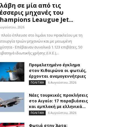
λάβη σε μία από τις
έσσερις μηχανές του
hampions Leaugue Jet...
Αυγούστου, 2026
 πλοίο έπλευσε στο λιμάνι του Ηρακλείου με τη
ιτουργία τριών μηχανών και με μειωμένη
χύτητα - Επέβαιναν συνολικά 1.123 επιβάτες, 50
ιβατηγά ιδιωτικής χρήσης (Ι.Χ.Ε.),...
Προμελετημένο έγκλημα
στον Κιθαιρώνα οι φωτιές,
έρχονται ανεμογεννήτριες
6 Αυγούστου, 2026
ΠΟΛΙΤΙΚΗ
Νέες τουρκικές προκλήσεις
στο Αιγαίο: 17 παραβιάσεις
και εμπλοκή με ελληνικά...
6 Αυγούστου, 2026
ΠΟΛΙΤΙΚΗ
Φωτιά στην Άρτα: