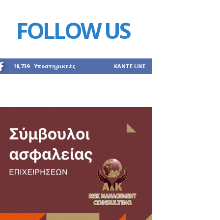
FOLLOW US
18,739
Υποστηρικτές
ΚΆΝΤΕ LIKE