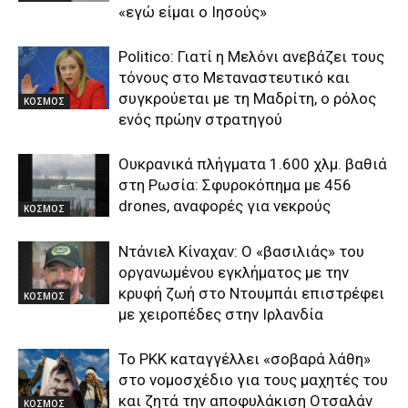
«εγώ είμαι ο Ιησούς»
Politico: Γιατί η Μελόνι ανεβάζει τους
τόνους στο Μεταναστευτικό και
συγκρούεται με τη Μαδρίτη, ο ρόλος
ΚΟΣΜΟΣ
ενός πρώην στρατηγού
Ουκρανικά πλήγματα 1.600 χλμ. βαθιά
στη Ρωσία: Σφυροκόπημα με 456
drones, αναφορές για νεκρούς
ΚΟΣΜΟΣ
Ντάνιελ Κίναχαν: Ο «βασιλιάς» του
οργανωμένου εγκλήματος με την
κρυφή ζωή στο Ντουμπάι επιστρέφει
ΚΟΣΜΟΣ
με χειροπέδες στην Ιρλανδία
Το PKK καταγγέλλει «σοβαρά λάθη»
στο νομοσχέδιο για τους μαχητές του
και ζητά την αποφυλάκιση Οτσαλάν
ΚΟΣΜΟΣ