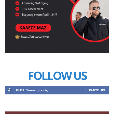
FOLLOW US
18,739
Υποστηρικτές
ΚΆΝΤΕ LIKE