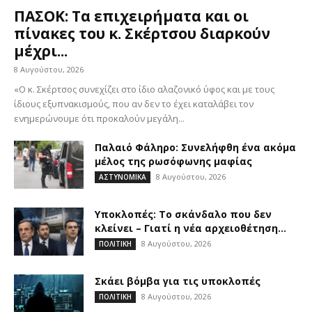
ΠΑΣΟΚ: Τα επιχειρήματα και οι
πίνακες του κ. Σκέρτσου διαρκούν
μέχρι...
8 Αυγούστου, 2026
«Ο κ. Σκέρτσος συνεχίζει στο ίδιο αλαζονικό ύφος και με τους
ίδιους εξυπνακισμούς, που αν δεν το έχει καταλάβει τον
ενημερώνουμε ότι προκαλούν μεγάλη...
Παλαιό Φάληρο: Συνελήφθη ένα ακόμα
μέλος της ρωσόφωνης μαφίας
8 Αυγούστου, 2026
ΑΣΤΥΝΟΜΙΚΑ
Υποκλοπές: Το σκάνδαλο που δεν
κλείνει – Γιατί η νέα αρχειοθέτηση...
8 Αυγούστου, 2026
ΠΟΛΙΤΙΚΗ
Σκάει βόμβα για τις υποκλοπές
8 Αυγούστου, 2026
ΠΟΛΙΤΙΚΗ