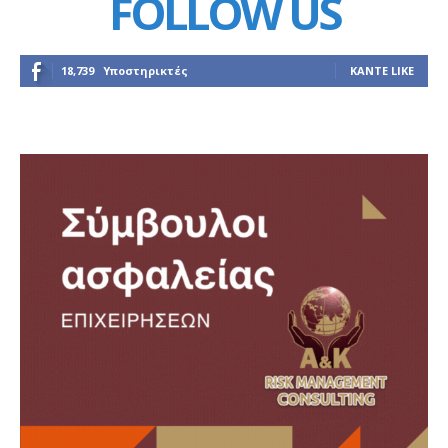
FOLLOW US
18,739
Υποστηρικτές
ΚΆΝΤΕ LIKE