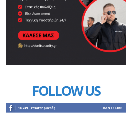
FOLLOW US
18,739
Υποστηρικτές
ΚΆΝΤΕ LIKE