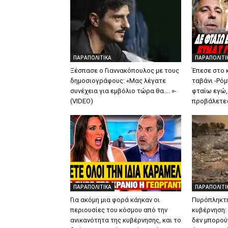
ΠΑΡΑΠΟΛΙΤΙΚΑ
ΠΑΡΑΠΟΛΙΤΙ
Ξέσπασε ο Γιαννακόπουλος με τους
Έπεσε στο 
δημοσιογράφους: «Μας λέγατε
ταβάνι -Ρό
συνέχεια για εμβόλιο τώρα θα…. »-
φταίω εγώ, 
(VIDEO)
προβάλετε»
ΠΑΡΑΠΟΛΙΤΙΚΑ
ΠΑΡΑΠΟΛΙΤΙ
Για ακόμη μια φορά κάηκαν οι
Πυρόπληκτη
περιουσίες του κόσμου από την
κυβέρνηση:
ανικανότητα της κυβέρνησης, και το
δεν μπορούν