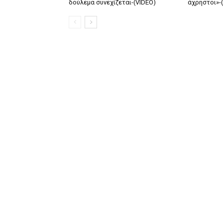
δούλεμα συνεχίζεται-(VIDEO)
άχρηστοι»-