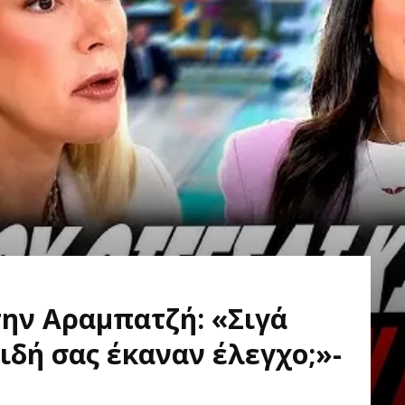
την Αραμπατζή: «Σιγά
ειδή σας έκαναν έλεγχο;»-