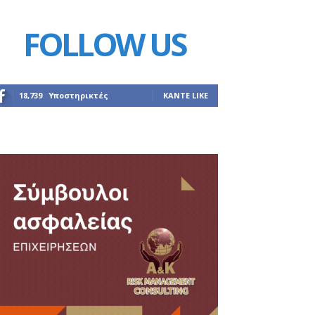
FOLLOW US
18,739
Υποστηρικτές
ΚΆΝΤΕ LIKE