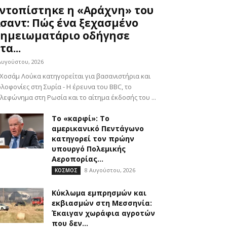
ντοπίστηκε η «Αράχνη» του
σαντ: Πώς ένα ξεχασμένο
ημειωματάριο οδήγησε
τα...
Αυγούστου, 2026
Χοσάμ Λούκα κατηγορείται για βασανιστήρια και
λοφονίες στη Συρία - Η έρευνα του BBC, το
λεφώνημα στη Ρωσία και το αίτημα έκδοσής του ...
Το «καρφί»: Το
αμερικανικό Πεντάγωνο
κατηγορεί τον πρώην
υπουργό Πολεμικής
Αεροπορίας...
8 Αυγούστου, 2026
ΚΟΣΜΟΣ
Kύκλωμα εμπρησμών και
εκβιασμών στη Μεσσηνία:
Έκαιγαν χωράφια αγροτών
που δεν...