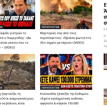
Ε
Ά
σ
σ
ΚΑ
ΠΑΡΑΠΟΛΙΤΙΚΑ
8 
κεφάλι γιατρών το
Μαρτυρίες σοκ από τους
Ο 
μπα ο Γεωργιάδης: «Δε
πυρόπληκτους: «Έβαλαν φωτιά στο
δο
είναι γελοίο που το
ίδιο σημείο με πέρυσι»-(VIDEO)
τη
 – (VIDEO)
ΚΑ
ΠΑΡΑΠΟΛΙΤΙΚΑ
 ξεφτιλίζει τη
Κολοκυθάς ξεσκίζει την Ευθυμίου:
 «Ούτε ανεμογεννήτριες
«Έχετε εγκληματικές ευθύνες,
 να βάλουν, είναι
αφήσατε & κάηκαν 130.000