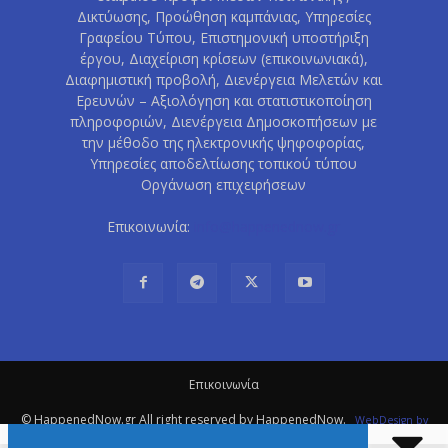
Δικτύωσης, Προώθηση καμπάνιας, Υπηρεσίες
Γραφείου Τύπου, Επιστημονική υποστήριξη
έργου, Διαχείριση κρίσεων (επικοινωνιακά),
Διαφημιστική προβολή, Διενέργεια Μελετών και
Ερευνών – Αξιολόγηση και στατιστικοποίηση
πληροφοριών, Διενέργεια Δημοσκοπήσεων με
την μέθοδο της ηλεκτρονικής ψηφοφορίας,
Υπηρεσίες αποδελτίωσης τοπικού τύπου
Οργάνωση επιχειρήσεων
Επικοινωνία:
info@happenednow.gr
Eπικοινωνία
© HappenedNow.gr All right reserved by HappenedNow.
WebDesign
by
ITM