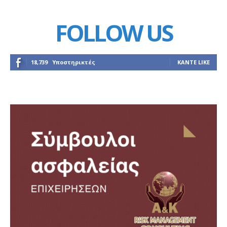
FOLLOW US
18,739
Υποστηρικτές
ΚΆΝΤΕ LIKE