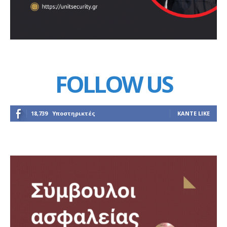
FOLLOW US
18,739
Υποστηρικτές
ΚΆΝΤΕ LIKE