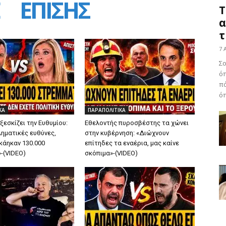
ΕΠΙΣΗΣ
Τ
α
τ
7 
Σο
ό
πά
όπ
ΚΑ
ΠΑΡΑΠΟΛΙΤΙΚΑ
εσκίζει την Ευθυμίου:
Εθελοντής πυροσβέστης τα χώνει
ληματικές ευθύνες,
στην κυβέρνηση: «Διώχνουν
κάηκαν 130.000
επίτηδες τα εναέρια, μας καίνε
-(VIDEO)
σκόπιμα»-(VIDEO)