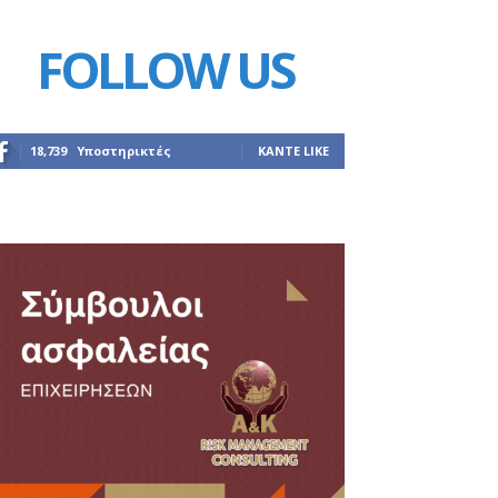
FOLLOW US
18,739
Υποστηρικτές
ΚΆΝΤΕ LIKE